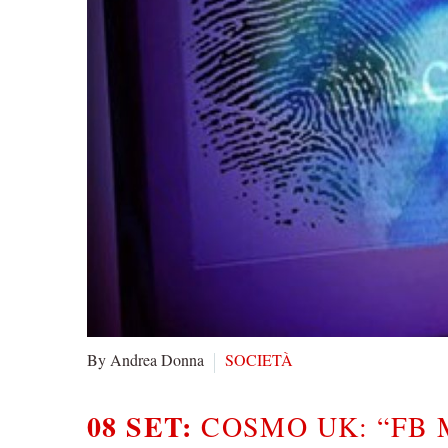
By Andrea Donna
SOCIETÀ
08 SET:
COSMO UK: “FB