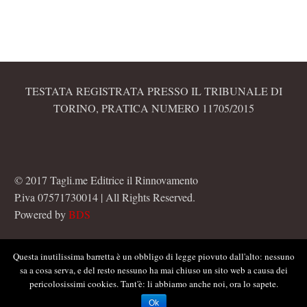
TESTATA REGISTRATA PRESSO IL TRIBUNALE DI
TORINO, PRATICA NUMERO 11705/2015
© 2017 Tagli.me Editrice il Rinnovamento
P.iva 07571730014 | All Rights Reserved.
Powered by
BDS
Questa inutilissima barretta è un obbligo di legge piovuto dall'alto: nessuno
sa a cosa serva, e del resto nessuno ha mai chiuso un sito web a causa dei
pericolosissimi cookies. Tant'è: li abbiamo anche noi, ora lo sapete.
Ok