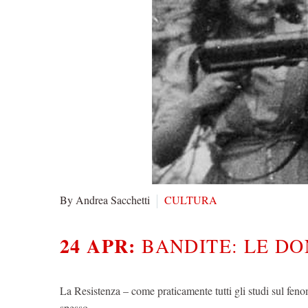
By Andrea Sacchetti
CULTURA
24 APR:
BANDITE: LE D
La Resistenza – come praticamente tutti gli studi sul fen
spesso…