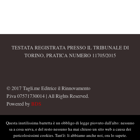
TESTATA REGISTRATA PRESSO IL TRIBUNALE DI
TORINO, PRATICA NUMERO 11705/2015
© 2017 Tagli.me Editrice il Rinnovamento
P.iva 07571730014 | All Rights Reserved.
Powered by
BDS
Questa inutilissima barretta è un obbligo di legge piovuto dall'alto: nessuno
sa a cosa serva, e del resto nessuno ha mai chiuso un sito web a causa dei
pericolosissimi cookies. Tant'è: li abbiamo anche noi, ora lo sapete.