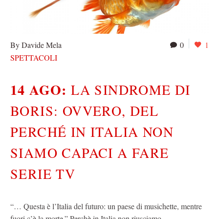
By Davide Mela
0
1
SPETTACOLI
14 AGO:
LA SINDROME DI
BORIS: OVVERO, DEL
PERCHÉ IN ITALIA NON
SIAMO CAPACI A FARE
SERIE TV
“… Questa è l’Italia del futuro: un paese di musichette, mentre
fuori c’è la morte.” Perchè in Italia non riusciamo…