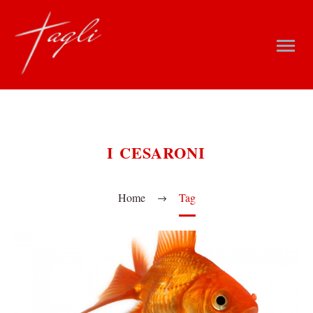
I CESARONI
Home
Tag