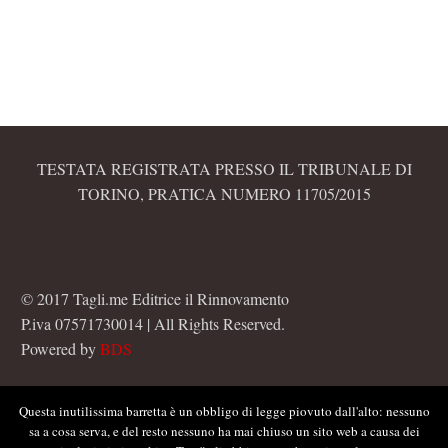
TESTATA REGISTRATA PRESSO IL TRIBUNALE DI
TORINO, PRATICA NUMERO 11705/2015
© 2017 Tagli.me Editrice il Rinnovamento
P.iva 07571730014 | All Rights Reserved.
Powered by
BDS
Questa inutilissima barretta è un obbligo di legge piovuto dall'alto: nessuno
sa a cosa serva, e del resto nessuno ha mai chiuso un sito web a causa dei