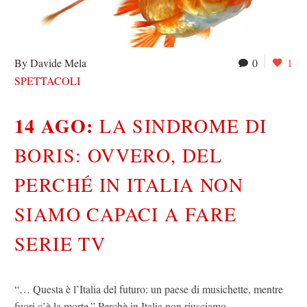
By Davide Mela
0
1
SPETTACOLI
14 AGO:
LA SINDROME DI
BORIS: OVVERO, DEL
PERCHÉ IN ITALIA NON
SIAMO CAPACI A FARE
SERIE TV
“… Questa è l’Italia del futuro: un paese di musichette, mentre
fuori c’è la morte.” Perchè in Italia non riusciamo…