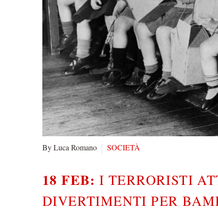
By Luca Romano
SOCIETÀ
18 FEB:
I TERRORISTI A
DIVERTIMENTI PER BAM