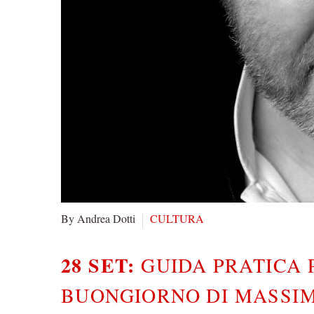
By Andrea Dotti
CULTURA
28 SET:
GUIDA PRATICA 
BUONGIORNO DI MASSI