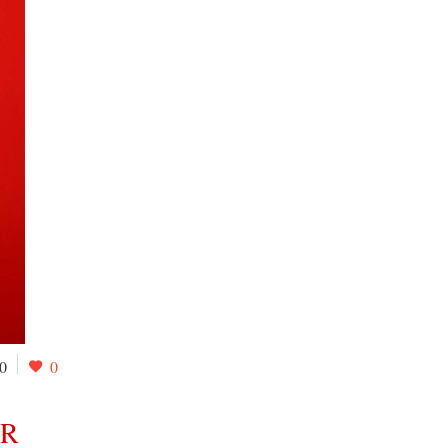
0
0
ER