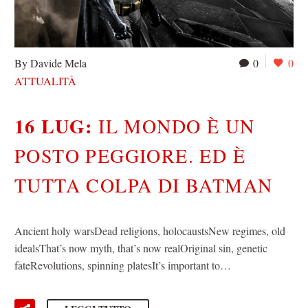
By Davide Mela
0
0
ATTUALITÀ
16 LUG:
IL MONDO È UN
POSTO PEGGIORE. ED È
TUTTA COLPA DI BATMAN
Ancient holy warsDead religions, holocaustsNew regimes, old
idealsThat’s now myth, that’s now realOriginal sin, genetic
fateRevolutions, spinning platesIt’s important to…