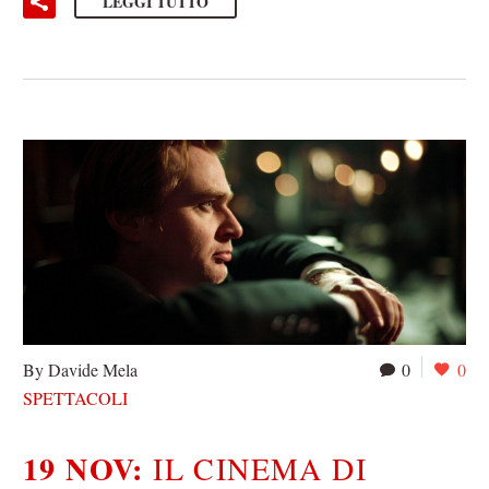
LEGGI TUTTO
By Davide Mela
0
0
SPETTACOLI
19 NOV:
IL CINEMA DI