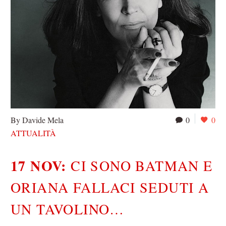
By Davide Mela
0
0
ATTUALITÀ
17 NOV:
CI SONO BATMAN E
ORIANA FALLACI SEDUTI A
UN TAVOLINO…