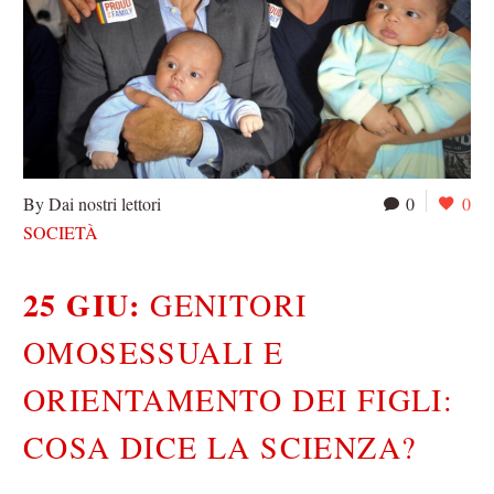
By Dai nostri lettori
0
0
SOCIETÀ
25 GIU:
GENITORI
OMOSESSUALI E
ORIENTAMENTO DEI FIGLI:
COSA DICE LA SCIENZA?