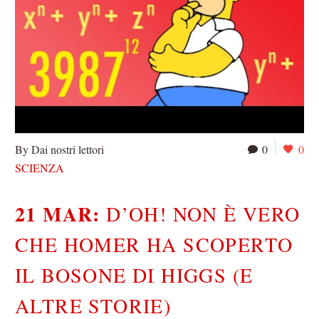
By Dai nostri lettori
0
0
SCIENZA
21 MAR:
D’OH! NON È VERO
CHE HOMER HA SCOPERTO
IL BOSONE DI HIGGS (E
ALTRE STORIE)