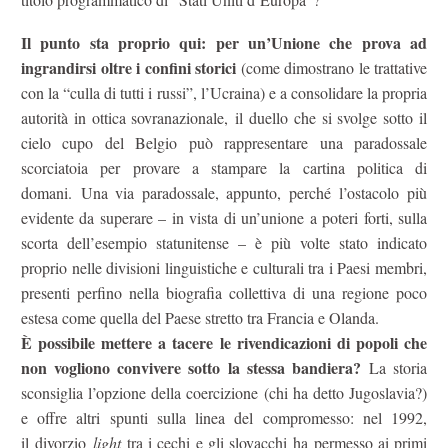
Il punto sta proprio qui: per un’Unione che prova ad
ingrandirsi oltre i confini storici
(come dimostrano le trattative
con la “culla di tutti i russi”, l’Ucraina) e a consolidare la propria
autorità in ottica sovranazionale, il duello che si svolge sotto il
cielo cupo del Belgio può rappresentare una paradossale
scorciatoia per provare a stampare la cartina politica di
domani. Una via paradossale, appunto, perché l’ostacolo più
evidente da superare – in vista di un’unione a poteri forti, sulla
scorta dell’esempio statunitense – è più volte stato indicato
proprio nelle divisioni linguistiche e culturali tra i Paesi membri,
presenti perfino nella biografia collettiva di una regione poco
estesa come quella del Paese stretto tra Francia e Olanda.
È possibile mettere a tacere le rivendicazioni di popoli che
non vogliono convivere sotto la stessa bandiera?
La storia
sconsiglia l’opzione della coercizione (chi ha detto Jugoslavia?)
e offre altri spunti sulla linea del compromesso: nel 1992,
il divorzio
light
tra i cechi e gli slovacchi ha permesso ai primi