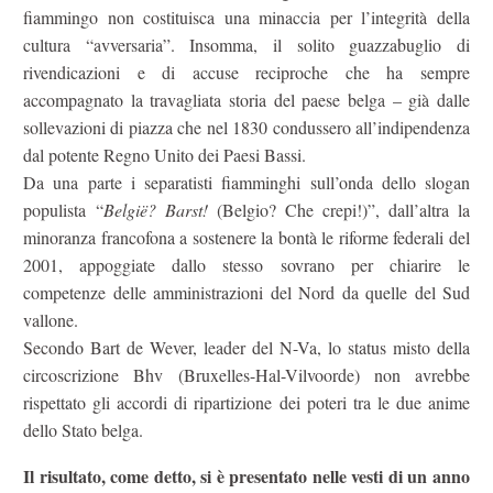
fiammingo non costituisca una minaccia per l’integrità della
cultura “avversaria”. Insomma, il solito guazzabuglio di
rivendicazioni e di accuse reciproche che ha sempre
accompagnato la travagliata storia del paese belga – già dalle
sollevazioni di piazza che nel 1830 condussero all’indipendenza
dal potente Regno Unito dei Paesi Bassi.
Da una parte i separatisti fiamminghi sull’onda dello slogan
populista “
België? Barst!
(Belgio? Che crepi!)”, dall’altra la
minoranza francofona a sostenere la bontà le riforme federali del
2001, appoggiate dallo stesso sovrano per chiarire le
competenze delle amministrazioni del Nord da quelle del Sud
vallone.
Secondo Bart de Wever, leader del N-Va, lo status misto della
circoscrizione Bhv (Bruxelles-Hal-Vilvoorde) non avrebbe
rispettato gli accordi di ripartizione dei poteri tra le due anime
dello Stato belga.
Il risultato, come detto, si è presentato nelle vesti di un anno