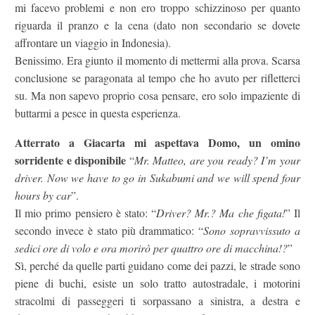
mi facevo problemi e non ero troppo schizzinoso per quanto
riguarda il pranzo e la cena (dato non secondario se dovete
affrontare un viaggio in Indonesia).
Benissimo. Era giunto il momento di mettermi alla prova. Scarsa
conclusione se paragonata al tempo che ho avuto per rifletterci
su. Ma non sapevo proprio cosa pensare, ero solo impaziente di
buttarmi a pesce in questa esperienza.
Atterrato a Giacarta mi aspettava Domo, un omino
sorridente e disponibile
“
Mr. Matteo, are you ready? I’m your
driver. Now we have to go in Sukabumi and we will spend four
hours by car
”.
Il mio primo pensiero è stato: “
Driver? Mr.? Ma che figata!
” Il
secondo invece è stato più drammatico: “
Sono sopravvissuto a
sedici ore di volo e ora morirò per quattro ore di macchina!?
”
Sì, perché da quelle parti guidano come dei pazzi, le strade sono
piene di buchi, esiste un solo tratto autostradale, i motorini
stracolmi di passeggeri ti sorpassano a sinistra, a destra e