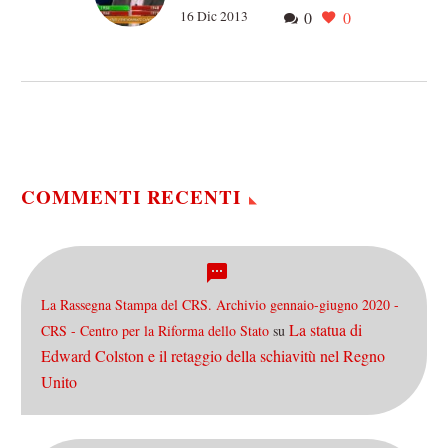
16 Dic 2013
0
0
l'(in)utilità della Storia
In questi giorni sta
rimbalzando sul web un
video di un’imbarazzate
serie di momenti avvenuti
durante la trasmissione
televisiva «L’Eredità»…
COMMENTI RECENTI
La Rassegna Stampa del CRS. Archivio gennaio-giugno 2020 -
La statua di
CRS - Centro per la Riforma dello Stato
su
Edward Colston e il retaggio della schiavitù nel Regno
Unito