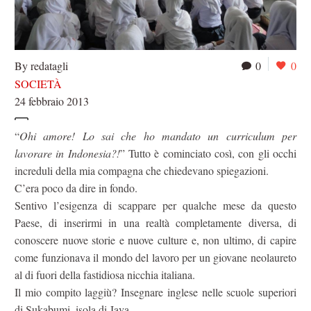
By redatagli
0
0
SOCIETÀ
24 febbraio 2013
“
Ohi amore! Lo sai che ho mandato un curriculum per
lavorare in Indonesia?!
” Tutto è cominciato così, con gli occhi
increduli della mia compagna che chiedevano spiegazioni.
C’era poco da dire in fondo.
Sentivo l’esigenza di scappare per qualche mese da questo
Paese, di inserirmi in una realtà completamente diversa, di
conoscere nuove storie e nuove culture e, non ultimo, di capire
come funzionava il mondo del lavoro per un giovane neolaureto
al di fuori della fastidiosa nicchia italiana.
Il mio compito laggiù? Insegnare inglese nelle scuole superiori
di Sukabumi, isola di Java.