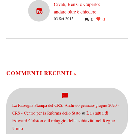
Civati, Renzi o Cuperlo:
andare oltre è chiedere
03 Set 2013
0
0
troppo?
Pd in frantumi? Rientrato
dalle vacanze mi sono
immediatamente catapultato
nel “clima congressuale”
del mio Partito, il PD. Sono
stato…
COMMENTI RECENTI
La Rassegna Stampa del CRS. Archivio gennaio-giugno 2020 -
La statua di
CRS - Centro per la Riforma dello Stato
su
Edward Colston e il retaggio della schiavitù nel Regno
Unito