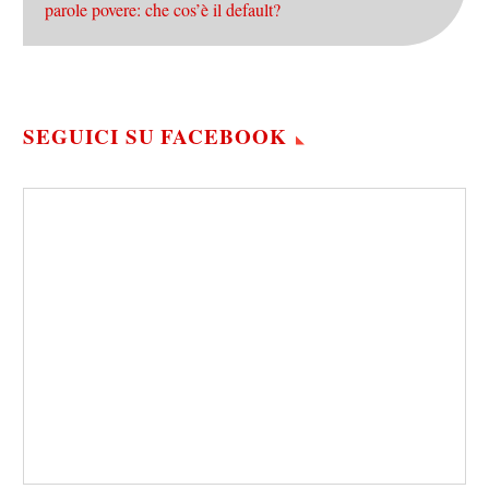
parole povere: che cos’è il default?
SEGUICI SU FACEBOOK