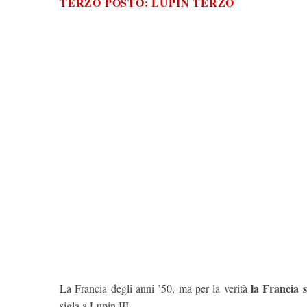
TERZO POSTO: LUPIN TERZO
la Francia 
La Francia degli anni ’50, ma per la verità
sigla a Lupin III.