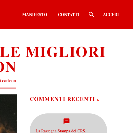
MANIFESTO
CONTATTI
ACCEDI
LE MIGLIORI
ON
i cartoon
COMMENTI RECENTI
La Rassegna Stampa del CRS.