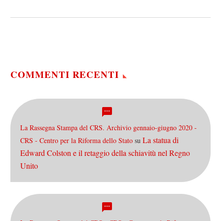
religione. Informiamo il
gentile pubblico che il
bombardamento ha avuto il
suo porco effetto, il…
COMMENTI RECENTI
La Rassegna Stampa del CRS. Archivio gennaio-giugno 2020 -
La statua di
CRS - Centro per la Riforma dello Stato
su
Edward Colston e il retaggio della schiavitù nel Regno
Unito