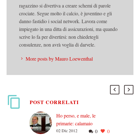
ragazzino si divertiva a creare schemi di parole
crociate. Segue molto il calcio, è juventino e gli
danno fastidio i social network. Lavora come
impiegato in una ditta di assicurazioni, ma quando
scrive lo fa per divertirsi: non chiedetegli
consulenze, non avrà voglia di darvele.
More posts by Mauro Loewenthal
POST CORRELATI
Ho perso, e male, le
primarie: calamaio
02 Dic 2012
0
0
rancoroso
Bene, finita la guerra di