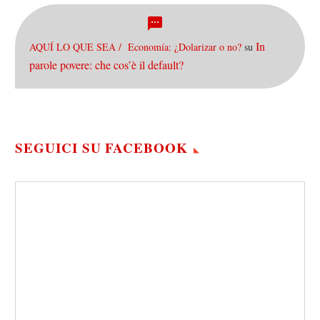
In
AQUÍ LO QUE SEA / Economía: ¿Dolarizar o no?
su
parole povere: che cos’è il default?
SEGUICI SU FACEBOOK