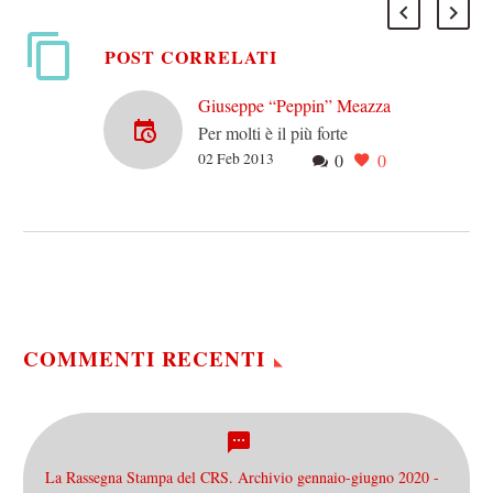
POST CORRELATI
Giuseppe “Peppin” Meazza
Per molti è il più forte
02 Feb 2013
0
0
calciatore italiano di
sempre: non Baggio, non
Totti, non Rivera, non
Mazzola padre né…
COMMENTI RECENTI
La Rassegna Stampa del CRS. Archivio gennaio-giugno 2020 -