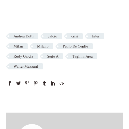
Andrea Dotti
calcio
crisi
Inter
Milan
Milano
Paolo De Ceglie
Rudy Garcia
Serie A
Tagli in Area
Walter Mazzarri