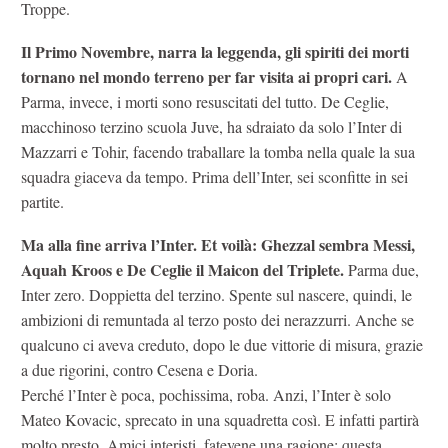
Troppe.
Il Primo Novembre, narra la leggenda, gli spiriti dei morti
tornano nel mondo terreno per far visita ai propri cari.
A
Parma, invece, i morti sono resuscitati del tutto. De Ceglie,
macchinoso terzino scuola Juve, ha sdraiato da solo l’Inter di
Mazzarri e Tohir, facendo traballare la tomba nella quale la sua
squadra giaceva da tempo. Prima dell’Inter, sei sconfitte in sei
partite.
Ma alla fine arriva l’Inter. Et voilà: Ghezzal sembra Messi,
Aquah Kroos e De Ceglie il Maicon del Triplete.
Parma due,
Inter zero. Doppietta del terzino. Spente sul nascere, quindi, le
ambizioni di remuntada al terzo posto dei nerazzurri. Anche se
qualcuno ci aveva creduto, dopo le due vittorie di misura, grazie
a due rigorini, contro Cesena e Doria.
Perché l’Inter è poca, pochissima, roba. Anzi, l’Inter è solo
Mateo Kovacic, sprecato in una squadretta così. E infatti partirà
molto presto. Amici interisti, fatevene una ragione: questa