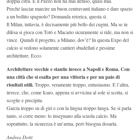
doppia cifra. E il Pazzo non ha mai deluso, quasi mai.
Perché lasciar marcire un buon centravanti italiano e dare spazio
a un bollito spagnolo? Domanda retorica, questa sì.
Il Milan, tuttavia, è decisamente più bello dei cugini. Ma se in
difesa si gioca con Totò e Macario sicuramente si ride, ma non si
vince. Quindi il progetto, a Milano, dov’è? In questa Expo del
calcio si vedono solamente cantieri sbudellati e pessime
architetture. Ecco.
Architetture vecchie e stantie invece a Napoli e Roma. Con
una città che si esalta per una vittoria e per un paio di
risultati utili.
Troppo, veramente troppo, entusiasmo. E l’altra,
invece, che, come Icaro, appena si avvicina al sole si scotta, si
scoglie e precipita.
Garcia troppo su di giri e con la lingua troppo lunga. Se si parla
tanto, si corre meno: lo insegnano alla scuola calcio. Ma
soprattutto, la sicurezza è un’arma, però bisogna dosarla.
Andrea Dotti