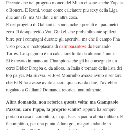
Peccato che nel progetto monco del Milan ci sono anche Zapata
e Bonera. E Rami, votato come calciatore più sexy della Liga
due anni fa, ma Maldini è un’altra cosa.
E nel progetto di Galliani ci sono anche i prestiti e i parametri
zero. Il desaparecido Van Ginkel, che probabilmente spillerà
birre per i compagni durante gli aperitivi, ma che il campo l’ha
visto poco, e l’ectoplasma di
darmparasitose.de
Fernando
Torres. Lo spagnolo è un calciatore finito da almeno 4 anni.
Si è trovato in mano un Champions che gli ha consegnato un
certo Didier Drogba e, da allora, in Italia è tornato della lista dei
top palyer. Ma suvvia, se Josè Mourinho avesse avuto il sentore
che El Niño avesse avuto ancora qualcosa da dare, l’avrebbe
regalato a Galliani? Domanda retorica, naturalmente.
Altra domanda, non retorica questa volta: ma Giampaolo
Pazzini, caro Pippo, fa proprio schifo?
Eppure ha sempre
portato a casa il compitino, in qualsiasi squadra abbia militato. E
il compitino, per una punta, è fare gol, magari andando in