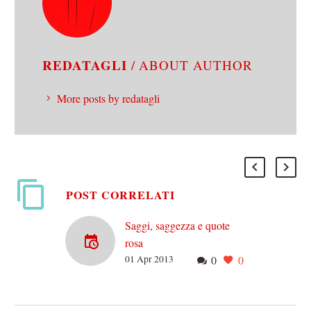
REDATAGLI
/ ABOUT AUTHOR
More posts by redatagli
POST CORRELATI
Saggi, saggezza e quote
rosa
01 Apr 2013
0
0
Sta montando, attualissima,
la polemica dovuta alla
totale assenza di donne