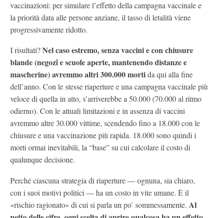
vaccinazioni: per simulare l’effetto della campagna vaccinale e
la priorità data alle persone anziane, il tasso di letalità viene
progressivamente ridotto.
Nel caso estremo, senza vaccini e con chiusure
I risultati?
blande (negozî e scuole aperte, mantenendo distanze e
mascherine) avremmo altri 300.000 morti
da qui alla fine
dell’anno. Con le stesse riaperture e una campagna vaccinale più
veloce di quella in atto, s’arriverebbe a 50.000 (70.000 al ritmo
odierno). Con le attuali limitazioni e in assenza di vaccini
avremmo altre 30.000 vittime, scendendo fino a 18.000 con le
chiusure e una vaccinazione più rapida. 18.000 sono quindi i
morti ormai inevitabili, la “base” su cui calcolare il costo di
qualunque decisione.
Perché ciascuna strategia di riaperture — ognuna, sia chiaro,
con i suoi motivi politici — ha un costo in vite umane. È il
Al
«rischio ragionato» di cui si parla un po’ sommessamente.
netto delle cifre, ogni scelta di aprire qualcosa ha un effetto