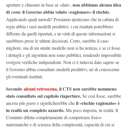
non abbiamo alcuna idea
aperture e chiusure in base ai «dati»,
di
il Governo abbia voluto «ragionare» il rischio.
come
Applicando quali metodi? Possiamo ipotizzare che la cabina di
regia abbia i suoi modelli predittivi, i cui risultati potrebbero
differire da quelli riportati, e in virtù di queste informazioni si
sarebbero prese le ultime decisioni. Certo, sarebbe il caso
migliore, ma di un simile modello non si ha notizia, e se ci fosse
i dettagli e gli algoritmi non sono pubblici, rendendo impossibile
svolgere verifiche indipendenti. Non ci è tuttavia dato sapere se
il Governo abbia consultato modelli predittivi, né di conoscerne
gli eventuali risultati.
Secondo
alcuni retroscena
, il CTS non sarebbe nemmeno
stato consultato sul capitolo riaperture.
Se così fosse, sarebbe
il «rischio ragionato» è
ancora più grave e significherebbe che
in realtà un completo azzardo.
Ma poco importa, in realtà. Il
Comitato difetta completamente di competenze fisico-
matematiche e di scienza della complessità, capacità di cui si