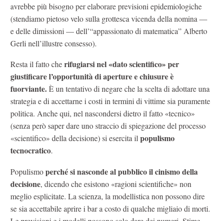
avrebbe più bisogno per elaborare previsioni epidemiologiche
(stendiamo pietoso velo sulla grottesca vicenda della nomina —
e delle dimissioni — dell’“appassionato di matematica” Alberto
Gerli nell’illustre consesso).
rifugiarsi nel «dato scientifico» per
Resta il fatto che
giustificare l’opportunità di aperture e chiusure è
fuorviante.
È un tentativo di negare che la scelta di adottare una
strategia e di accettarne i costi in termini di vittime sia puramente
politica. Anche qui, nel nascondersi dietro il fatto «tecnico»
(senza però saper dare uno straccio di spiegazione del processo
populismo
«scientifico» della decisione) si esercita il
tecnocratico
.
perché si nasconde al pubblico il cinismo della
Populismo
decisione
, dicendo che esistono «ragioni scientifiche» non
meglio esplicitate. La scienza, la modellistica non possono dire
se sia accettabile aprire i bar a costo di qualche migliaio di morti.
Le previsioni e i modelli possono solo dare dei numeri. Stime