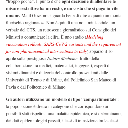
ogni decisione di allentare le
“troppo poche”. Il punto è che
misure restrittive ha un costo, e un cost
o che si paga in vite
umane.
Ma il Governo si guarda bene di dire a quanto ammonta
il «rischio ragionato». Non è quindi una nota ministeriale, un
verbale del CTS, un retroscena giornalistico sul Consiglio dei
Ministri a comunicare la cifra. È uno studio (
Modeling
vaccination rollouts, SARS-CoV-2 variants and the requirement
for non-pharmaceutical interventions in Italy
) apparso il 16
aprile sulla prestigiosa
Nature Medicine
, frutto della
collaborazione tra medici, matematici, ingegneri, esperti di
sistemi dinamici e di teoria del controllo provenienti dalle
Università di Trento e di Udine, dal Policlinico San Matteo di
Pavia e dal Politecnico di Milano.
Gli autori utilizzano un modello di tipo “compartimentale
”:
la popolazione è divisa in categorie che corrispondono ai
possibili stati rispetto a una malattia epidemica, e si determinano,
dai dati epidemiologici passati, i tassi di transizione tra le classi.