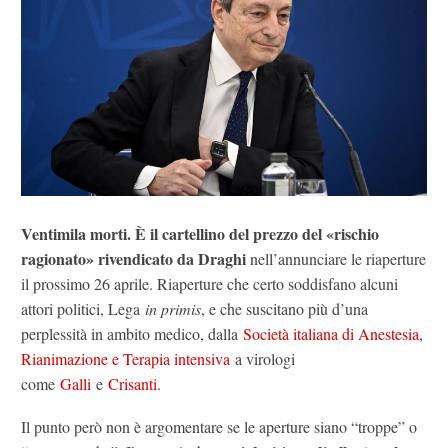
Ventimila morti. È il cartellino del prezzo del «rischio
ragionato» rivendicato da Draghi
nell’annunciare le riaperture
il prossimo 26 aprile. Riaperture che certo soddisfano alcuni
attori politici, Lega
in primis
, e che suscitano più d’una
perplessità in ambito medico, dalla
Società italiana di Anestesia,
Rianimazione e Terapia intensiva
a virologi
come
Galli
e
Crisanti
.
Il punto però non è argomentare se le aperture siano “troppe” o