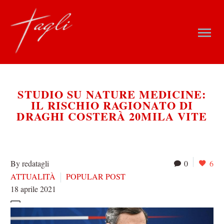
STUDIO SU NATURE MEDICINE:
IL RISCHIO RAGIONATO DI
DRAGHI COSTERÀ 20MILA VITE
By redatagli
0
6
ATTUALITÀ
POPULAR POST
18 aprile 2021