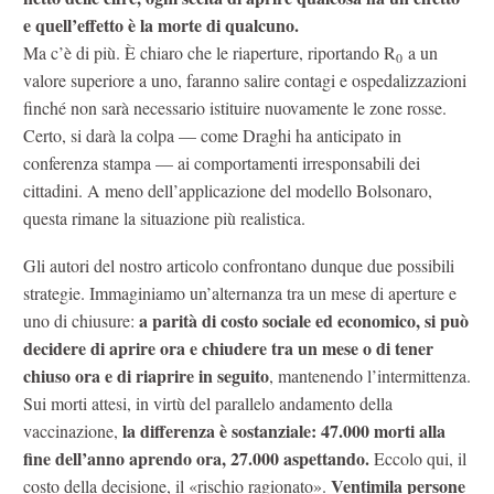
e quell’effetto è la morte di qualcuno.
Ma c’è di più. È chiaro che le riaperture, riportando R
a un
0
valore superiore a uno, faranno salire contagi e ospedalizzazioni
finché non sarà necessario istituire nuovamente le zone rosse.
Certo, si darà la colpa — come Draghi ha anticipato in
conferenza stampa — ai comportamenti irresponsabili dei
cittadini. A meno dell’applicazione del modello Bolsonaro,
questa rimane la situazione più realistica.
Gli autori del nostro articolo confrontano dunque due possibili
strategie. Immaginiamo un’alternanza tra un mese di aperture e
a parità di costo sociale ed economico, si può
uno di chiusure:
decidere di aprire ora e chiudere tra un mese o di tener
chiuso ora e di riaprire in seguito
, mantenendo l’intermittenza.
Sui morti attesi, in virtù del parallelo andamento della
la differenza è sostanziale: 47.000 morti alla
vaccinazione,
fine dell’anno aprendo ora, 27.000 aspettando.
Eccolo qui, il
Ventimila persone
costo della decisione, il «rischio ragionato».