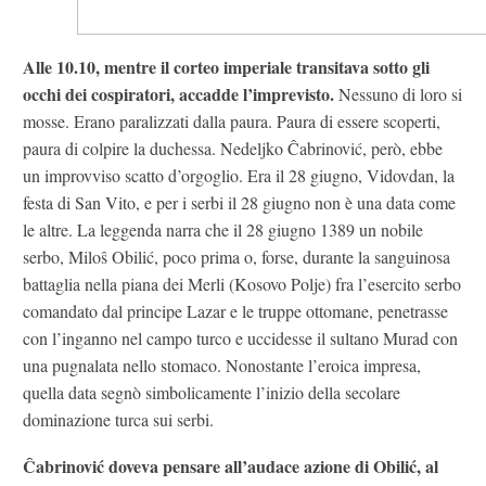
Alle 10.10, mentre il corteo imperiale transitava sotto gli
occhi dei cospiratori, accadde l’imprevisto.
Nessuno di loro si
mosse. Erano paralizzati dalla paura. Paura di essere scoperti,
paura di colpire la duchessa. Nedeljko Ĉabrinović, però, ebbe
un improvviso scatto d’orgoglio. Era il 28 giugno, Vidovdan, la
festa di San Vito, e per i serbi il 28 giugno non è una data come
le altre. La leggenda narra che il 28 giugno 1389 un nobile
serbo, Miloŝ Obilić, poco prima o, forse, durante la sanguinosa
battaglia nella piana dei Merli (Kosovo Polje) fra l’esercito serbo
comandato dal principe Lazar e le truppe ottomane, penetrasse
con l’inganno nel campo turco e uccidesse il sultano Murad con
una pugnalata nello stomaco. Nonostante l’eroica impresa,
quella data segnò simbolicamente l’inizio della secolare
dominazione turca sui serbi.
Ĉabrinović doveva pensare all’audace azione di Obilić, al