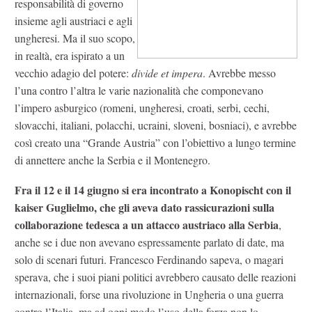
responsabilità di governo
insieme agli austriaci e agli
ungheresi. Ma il suo scopo,
in realtà, era ispirato a un
vecchio adagio del potere:
divide et impera
. Avrebbe messo
l’una contro l’altra le varie nazionalità che componevano
l’impero asburgico (romeni, ungheresi, croati, serbi, cechi,
slovacchi, italiani, polacchi, ucraini, sloveni, bosniaci), e avrebbe
così creato una “Grande Austria” con l’obiettivo a lungo termine
di annettere anche la Serbia e il Montenegro.
Fra il 12 e il 14 giugno si era incontrato a Konopischt con il
kaiser Guglielmo, che gli aveva dato rassicurazioni sulla
collaborazione tedesca a un attacco austriaco alla Serbia
,
anche se i due non avevano espressamente parlato di date, ma
solo di scenari futuri. Francesco Ferdinando sapeva, o magari
sperava, che i suoi piani politici avrebbero causato delle reazioni
internazionali, forse una rivoluzione in Ungheria o una guerra
contro l’Italia, ma ad ogni modo l’uso della forza non lo