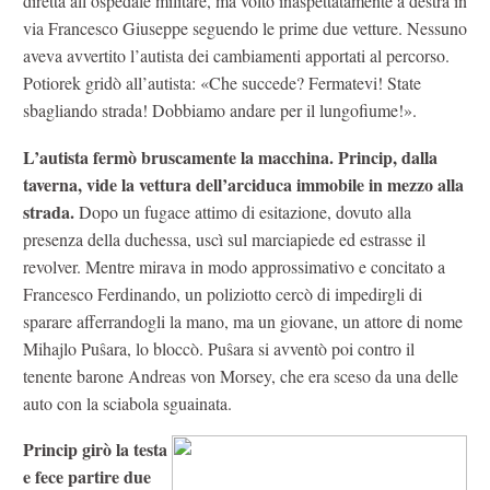
diretta all’ospedale militare, ma voltò inaspettatamente a destra in
via Francesco Giuseppe seguendo le prime due vetture. Nessuno
aveva avvertito l’autista dei cambiamenti apportati al percorso.
Potiorek gridò all’autista: «Che succede? Fermatevi! State
sbagliando strada! Dobbiamo andare per il lungofiume!».
L’autista fermò bruscamente la macchina. Princip, dalla
taverna, vide la vettura dell’arciduca immobile in mezzo alla
strada.
Dopo un fugace attimo di esitazione, dovuto alla
presenza della duchessa, uscì sul marciapiede ed estrasse il
revolver. Mentre mirava in modo approssimativo e concitato a
Francesco Ferdinando, un poliziotto cercò di impedirgli di
sparare afferrandogli la mano, ma un giovane, un attore di nome
Mihajlo Puŝara, lo bloccò. Puŝara si avventò poi contro il
tenente barone Andreas von Morsey, che era sceso da una delle
auto con la sciabola sguainata.
Princip girò la testa
e fece partire due