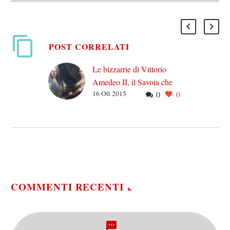
POST CORRELATI
Le bizzarrie di Vittorio
Amedeo II, il Savoia che
16 Ott 2015
0
0
divenne re
È notte. Per le strade della
Torino di inizio Settecento
si aggira furtivamente un
vecchio che origlia con
insolito interesse…
COMMENTI RECENTI