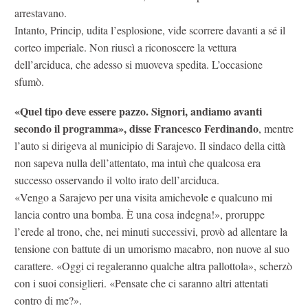
arrestavano.
Intanto, Princip, udita l’esplosione, vide scorrere davanti a sé il
corteo imperiale. Non riuscì a riconoscere la vettura
dell’arciduca, che adesso si muoveva spedita. L’occasione
sfumò.
«Quel tipo deve essere pazzo. Signori, andiamo avanti
secondo il programma», disse Francesco Ferdinando
, mentre
l’auto si dirigeva al municipio di Sarajevo. Il sindaco della città
non sapeva nulla dell’attentato, ma intuì che qualcosa era
successo osservando il volto irato dell’arciduca.
«Vengo a Sarajevo per una visita amichevole e qualcuno mi
lancia contro una bomba. È una cosa indegna!», proruppe
l’erede al trono, che, nei minuti successivi, provò ad allentare la
tensione con battute di un umorismo macabro, non nuove al suo
carattere. «Oggi ci regaleranno qualche altra pallottola», scherzò
con i suoi consiglieri. «Pensate che ci saranno altri attentati
contro di me?».