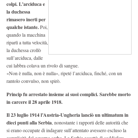
colpi.
L’arciduca e
la duchessa
rimasero inerti per
qualche istante.
Poi,
quando la macchina
ripartì a tutta velocità,
la duchessa crollò
sull’arciduca, dalle
cui labbra colava un rivolo di sangue.
«Non è nulla, non è nulla», ripeté l’arciduca, finché, con un
rantolo convulso, non spirò.
Princip fu arrestato insieme ai suoi complici. Sarebbe morto
in carcere il 28 aprile 1918.
Il 23 luglio 1914 l’Austria-Ungheria lanciò un ultimatum in
dieci punti alla Serbia
, nonostante i rapporti delle autorità che
si erano occupate di indagare sull’attentato avessero escluso la
complicità del governo serbo. La Serbia accettò di soddisfare