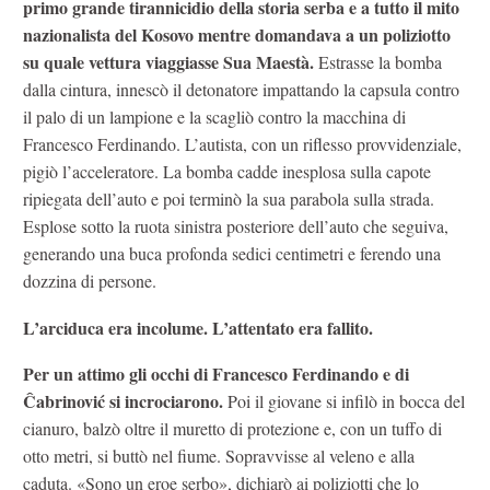
primo grande tirannicidio della storia serba e a tutto il mito
nazionalista del Kosovo mentre domandava a un poliziotto
su quale vettura viaggiasse Sua Maestà.
Estrasse la bomba
dalla cintura, innescò il detonatore impattando la capsula contro
il palo di un lampione e la scagliò contro la macchina di
Francesco Ferdinando. L’autista, con un riflesso provvidenziale,
pigiò l’acceleratore. La bomba cadde inesplosa sulla capote
ripiegata dell’auto e poi terminò la sua parabola sulla strada.
Esplose sotto la ruota sinistra posteriore dell’auto che seguiva,
generando una buca profonda sedici centimetri e ferendo una
dozzina di persone.
L’arciduca era incolume. L’attentato era fallito.
Per un attimo gli occhi di Francesco Ferdinando e di
Ĉabrinović si incrociarono.
Poi il giovane si infilò in bocca del
cianuro, balzò oltre il muretto di protezione e, con un tuffo di
otto metri, si buttò nel fiume. Sopravvisse al veleno e alla
caduta. «Sono un eroe serbo», dichiarò ai poliziotti che lo