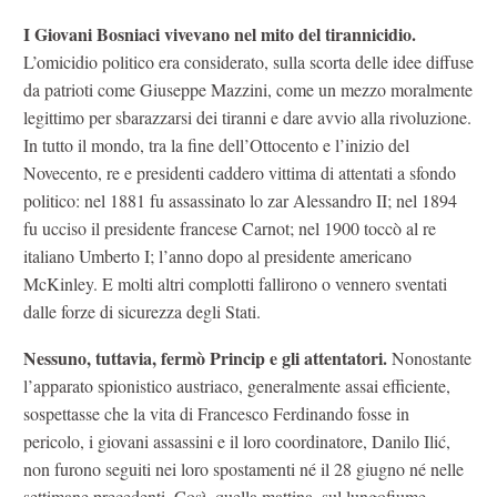
I Giovani Bosniaci vivevano nel mito del tirannicidio.
L’omicidio politico era considerato, sulla scorta delle idee diffuse
da patrioti come Giuseppe Mazzini, come un mezzo moralmente
legittimo per sbarazzarsi dei tiranni e dare avvio alla rivoluzione.
In tutto il mondo, tra la fine dell’Ottocento e l’inizio del
Novecento, re e presidenti caddero vittima di attentati a sfondo
politico: nel 1881 fu assassinato lo zar Alessandro II; nel 1894
fu ucciso il presidente francese Carnot; nel 1900 toccò al re
italiano Umberto I; l’anno dopo al presidente americano
McKinley. E molti altri complotti fallirono o vennero sventati
dalle forze di sicurezza degli Stati.
Nessuno, tuttavia, fermò Princip e gli attentatori.
Nonostante
l’apparato spionistico austriaco, generalmente assai efficiente,
sospettasse che la vita di Francesco Ferdinando fosse in
pericolo, i giovani assassini e il loro coordinatore, Danilo Ilić,
non furono seguiti nei loro spostamenti né il 28 giugno né nelle
settimane precedenti. Così, quella mattina, sul lungofiume