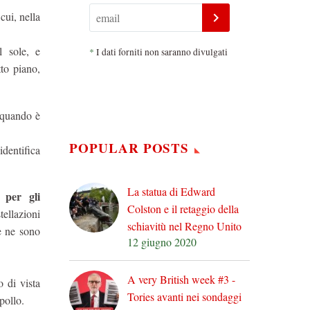
cui, nella
l sole, e
*
I dati forniti non saranno divulgati
to piano,
e quando è
POPULAR POSTS
identifica
La statua di Edward
 per gli
Colston e il retaggio della
tellazioni
schiavitù nel Regno Unito
ce ne sono
12 giugno 2020
A very British week #3 -
o di vista
Tories avanti nei sondaggi
pollo.