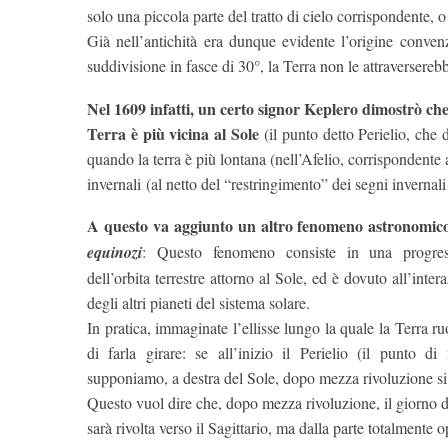
solo una piccola parte del tratto di cielo corrispondente, 
Già nell’antichità era dunque evidente l’origine convenz
suddivisione in fasce di 30°, la Terra non le attraversereb
Nel 1609 infatti, un certo signor Keplero dimostrò che 
Terra è più vicina al Sole
(il punto detto Perielio, che 
quando la terra è più lontana (nell’Afelio, corrispondente a
invernali (al netto del “restringimento” dei segni invernali
A questo va aggiunto un altro fenomeno astronomico
equinozi
: Questo fenomeno consiste in una progressi
dell’orbita terrestre attorno al Sole, ed è dovuto all’inte
degli altri pianeti del sistema solare.
In pratica, immaginate l’ellisse lungo la quale la Terra r
di farla girare: se all’inizio il Perielio (il punto d
supponiamo, a destra del Sole, dopo mezza rivoluzione si t
Questo vuol dire che, dopo mezza rivoluzione, il giorno de
sarà rivolta verso il Sagittario, ma dalla parte totalmente 