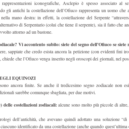
 rappresentazioni iconografiche, Asclepio è spesso associato al se
do gli antichi la costellazione dell’Ofiuco rappresenta un uomo che a
nella mano destra: in effetti, la costellazione del Serpente “attraver
lternativo di Serpentario (colui che tiene il serpente), sia il fatto che a
vvolto attorno ad un bastone.
odiacale? Vi accontento subito: siete del segno dell’Ofiuco se siete n
re, sappiate che credo esista ancora la petizione (con evidenti fini iro
no, chiede che l’Ofiuco venga inserito negli oroscopi dei giornali, nel pos
EGLI EQUINOZI
 sono ancora finite. Se anche il tredicesimo segno zodiacale non esis
adizionali sarebbe comunque sbagliata, per due motivi.
delle costellazioni zodiacali:
alcune sono molto più piccole di altre, 
strologi dell’antichità, che avevano quindi adottato una soluzione “d
°, ciascuno identificato da una costellazione (anche quando quest’ultim