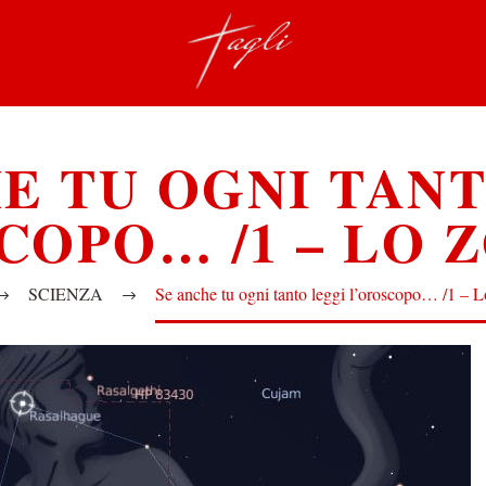
E TU OGNI TAN
COPO… /1 – LO 
SCIENZA
Se anche tu ogni tanto leggi l’oroscopo… /1 – 