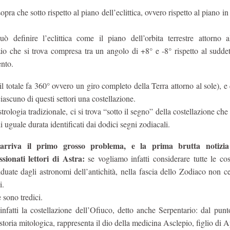
pra che sotto rispetto al piano dell’eclittica, ovvero rispetto al piano in 
ò definire l’eclittica come il piano dell’orbita terrestre attorno a
o che si trova compresa tra un angolo di +8° e -8° rispetto al suddet
ento.
il totale fa 360° ovvero un giro completo della Terra attorno al sole), 
 ciascuno di questi settori una costellazione.
rologia tradizionale, ci si trova “sotto il segno” della costellazione che 
i uguale durata identificati dai dodici segni zodiacali.
arriva il primo grosso problema, e la prima brutta notizia
sionati lettori di Astra:
se vogliamo infatti considerare tutte le cos
iduate dagli astronomi dell’antichità, nella fascia dello Zodiaco non 
i.
 sono tredici.
infatti la costellazione dell’Ofiuco, detto anche Serpentario: dal punt
 storia mitologica, rappresenta il dio della medicina Asclepio, figlio di A