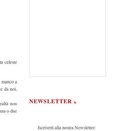
ta celeste
– manco a
ce da noi,
NEWSLETTER
realtà non
 una o due
Iscriverti alla nostra Newsletter: