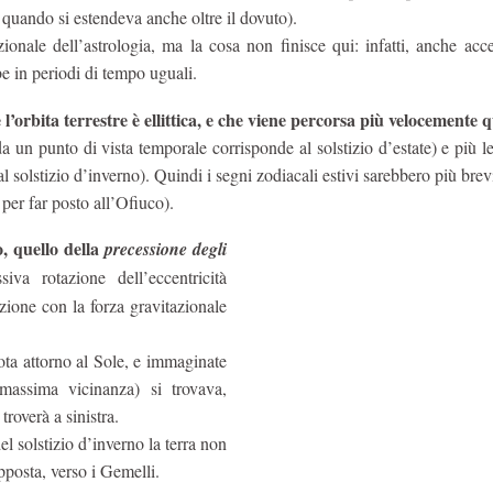
o quando si estendeva anche oltre il dovuto).
ionale dell’astrologia, ma la cosa non finisce qui: infatti, anche acc
be in periodi di tempo uguali.
l’orbita terrestre è ellittica, e che viene percorsa più velocemente 
da un punto di vista temporale corrisponde al solstizio d’estate) e più 
l solstizio d’inverno). Quindi i segni zodiacali estivi sarebbero più brevi
 per far posto all’Ofiuco).
, quello della
precessione degli
va rotazione dell’eccentricità
razione con la forza gravitazionale
uota attorno al Sole, e immaginate
i massima vicinanza) si trovava,
roverà a sinistra.
l solstizio d’inverno la terra non
opposta, verso i Gemelli.