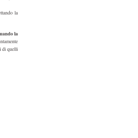
ettando la
quando la
lentamente
 di quelli