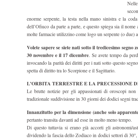
Nelle
secon
enorme serpente, la testa nella mano sinistra e la coda 
dell’Ofiuco da parte a parte, e questo spiega sia il nome a
molte farmacie utilizzino come logo un serpente (o due) a
Volete sapere se siete nati sotto il tredicesimo segno z
30 novembre e il 17 dicembre
. Se avete tempo da perde
invocando la parità dei diritti per i nati sotto questo seg
spetta di diritto tra lo Scorpione e il Sagittario.
L’ORBITA TERRESTRE E LA PRECESSIONE D
Le brutte notizie per gli appassionati di oroscopi non
tradizionale suddivisione in 30 giorni dei dodici segni tr
Innanzitutto per la dimensione (anche solo apparente) 
pertanto transita davanti ad esse in molto meno tempo.
Di questo tuttavia si erano già accorti gli astronomi/a
dividendo la fascia dello Zodiaco in dodici settori di 30