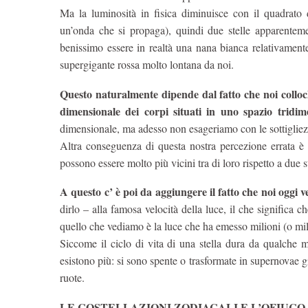
Ma la luminosità in fisica diminuisce con il quadrato 
un’onda che si propaga), quindi due stelle apparenteme
benissimo essere in realtà una nana bianca relativamente
supergigante rossa molto lontana da noi.
Questo naturalmente dipende dal fatto che noi colloc
dimensionale dei corpi situati in uno spazio tridim
dimensionale, ma adesso non esageriamo con le sottigliez
Altra conseguenza di questa nostra percezione errata è i
possono essere molto più vicini tra di loro rispetto a due 
A questo c’ è poi da aggiungere il fatto che noi oggi v
dirlo – alla famosa velocità della luce, il che significa c
quello che vediamo è la luce che ha emesso milioni (o mili
Siccome il ciclo di vita di una stella dura da qualche m
esistono più: si sono spente o trasformate in supernovae 
ruote.
LE COSTELLAZIONI ZODIACALI E L’OFIUCO