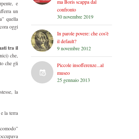
ma Boris scappa dal
rpente, e
confronto
fferra un
30 novembre 2019
sa” quella
ncora oggi
In parole povere: che cos'è
il default?
ati tra il
9 novembre 2012
nici) che,
to che gli
Piccole insofferenze...al
museo
25 gennaio 2013
tesse, la
e la terra
i comodo”
a occupava