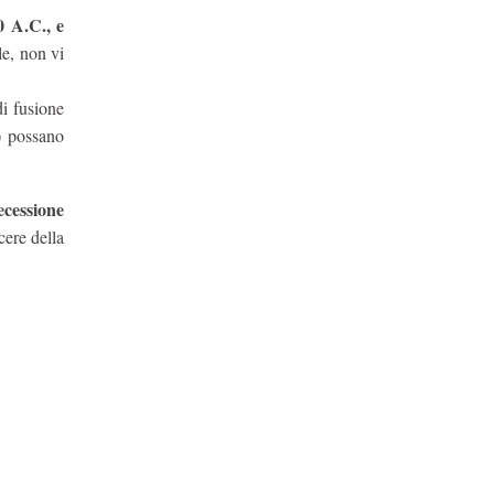
0 A.C., e
le, non vi
di fusione
) possano
ecessione
cere della