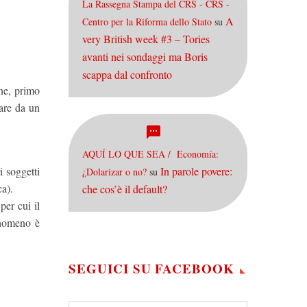
La Rassegna Stampa del CRS - CRS -
A
Centro per la Riforma dello Stato
su
very British week #3 – Tories
avanti nei sondaggi ma Boris
scappa dal confronto
ne, primo
are da un
AQUÍ LO QUE SEA / Economía:
i soggetti
In parole povere:
¿Dolarizar o no?
su
ca).
che cos’è il default?
 per cui il
enomeno è
SEGUICI SU FACEBOOK