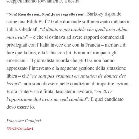
scappellamento (ovviamente) a destra.
Sarkozy risponde
“Non! Rien de rien.. Non! Je ne regrette rien”.
come una Edith Piaf 2.0 alle domande sull’intervento militare in
Libia. Gheddafi, “
il dittatore più crudele che quell’area abbia
mai avuto
” – e che si ostinava ad avere rapporti commerciali
privilegiati con l’Italia invece che con la Francia – meritava di
fare quella fine, e la Libia con lui. E non mi rompano gli
americani – il giornalista ricorda che gli Usa non hanno
apprezzato l’intervento e la seguente gestione della situazione
libica – ché “
ne sont pas vraiment en situation de donner des
lecons
”, non sono davvero nelle condizioni di impartire lezioni.
E ora l’intervista è finita, lasciatemi lavorare, “
en 2017
l’opposizione doit avoir un seul candidat
”. E quel candidato
devo essere io.
Francesco Cottafavi
@FCPCottafavi