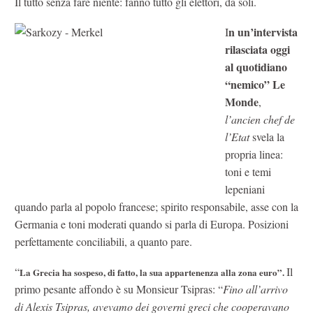
Il tutto senza fare niente: fanno tutto gli elettori, da soli.
n un’intervista
I
rilasciata oggi
al quotidiano
“nemico” Le
Monde
,
l’ancien chef de
l’Etat
svela la
propria linea:
toni e temi
lepeniani
quando parla al popolo francese; spirito responsabile, asse con la
Germania e toni moderati quando si parla di Europa. Posizioni
perfettamente conciliabili, a quanto pare.
“
Il
La Grecia ha sospeso, di fatto, la sua appartenenza alla zona euro”.
primo pesante affondo è su Monsieur Tsipras: “
Fino all’arrivo
di Alexis Tsipras, avevamo dei governi greci che cooperavano