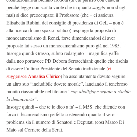
perché legge non scritta vuole che in quanto
saggio
non sbagli
mai) si dice preoccupato; il Professore (che – ci assicura
Elisabetta Rubini, del consiglio di presidenza di GeL – non è
alla ricerca di uno spazio politico) respinge la proposta di
monocameralismo di Renzi, forse dimenticandosi di aver
proposto lui stesso un monocameralismo puro già nel 1985.
Insorge quindi Grasso, subito redarguito – magnifica gaffe –
dalla neo portavoce PD Debora Serracchiani: quello che rischia
di essere l’ultimo Presidente del Senato tradizionale (
ci
suggerisce Annalisa Chirico
) ha assolutamente dovuto seguire
un altro suo “ineludibile dovere morale”, lanciando il tenebroso
monito riassumibile nel titolone
“con abolizione senato a rischio
la democrazia”
.
Insorge quindi – che te lo dico a fa’ – il M5S, che difende con
forza il bicameralismo perfetto sostenendo quanto il vero
problema sia il numero di Senatori e Deputati (così Marco Di
Maio sul Corriere della Sera).