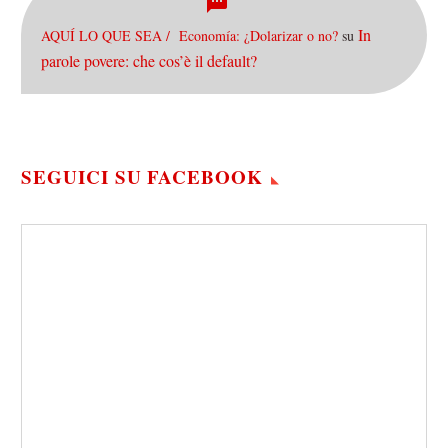
In
AQUÍ LO QUE SEA / Economía: ¿Dolarizar o no?
su
parole povere: che cos’è il default?
SEGUICI SU FACEBOOK