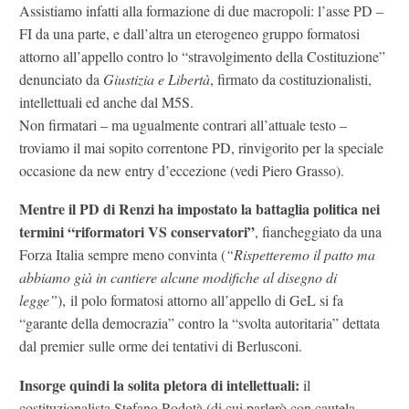
Assistiamo infatti alla formazione di due macropoli: l’asse PD –
FI da una parte, e dall’altra un eterogeneo gruppo formatosi
attorno all’appello contro lo “stravolgimento della Costituzione”
denunciato da
Giustizia e Libertà
, firmato da costituzionalisti,
intellettuali ed anche dal M5S.
Non firmatari – ma ugualmente contrari all’attuale testo –
troviamo il mai sopito correntone PD, rinvigorito per la speciale
occasione da new entry d’eccezione (vedi Piero Grasso).
Mentre il PD di Renzi ha impostato la battaglia politica nei
termini “riformatori VS conservatori”
, fiancheggiato da una
Forza Italia sempre meno convinta (
“Rispetteremo il patto ma
abbiamo già in cantiere alcune modifiche al disegno di
legge”
), il polo formatosi attorno all’appello di GeL si fa
“garante della democrazia” contro la “svolta autoritaria” dettata
dal premier sulle orme dei tentativi di Berlusconi.
Insorge quindi la solita pletora di intellettuali:
il
costituzionalista Stefano Rodotà (di cui parlerò con cautela