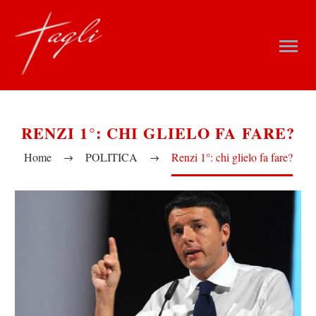
RENZI 1°: CHI GLIELO FA FARE?
Home
POLITICA
Renzi 1°: chi glielo fa fare?