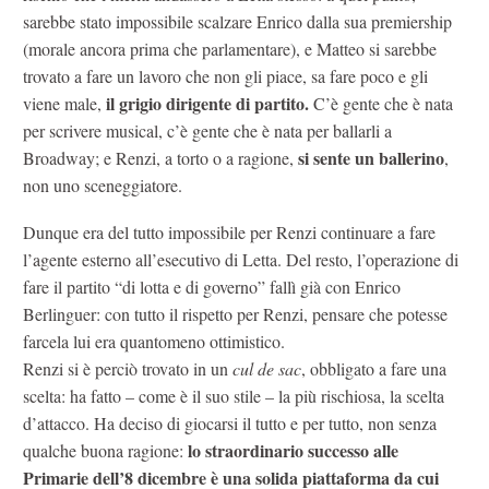
sarebbe stato impossibile scalzare Enrico dalla sua premiership
(morale ancora prima che parlamentare), e Matteo si sarebbe
trovato a fare un lavoro che non gli piace, sa fare poco e gli
il grigio dirigente di partito.
viene male,
C’è gente che è nata
per scrivere musical, c’è gente che è nata per ballarli a
si sente un ballerino
Broadway; e Renzi, a torto o a ragione,
,
non uno sceneggiatore.
Dunque era del tutto impossibile per Renzi continuare a fare
l’agente esterno all’esecutivo di Letta. Del resto, l’operazione di
fare il partito “di lotta e di governo” fallì già con Enrico
Berlinguer: con tutto il rispetto per Renzi, pensare che potesse
farcela lui era quantomeno ottimistico.
Renzi si è perciò trovato in un
cul de sac
, obbligato a fare una
scelta: ha fatto – come è il suo stile – la più rischiosa, la scelta
d’attacco. Ha deciso di giocarsi il tutto e per tutto, non senza
lo straordinario successo alle
qualche buona ragione:
Primarie dell’8 dicembre è una solida piattaforma da cui