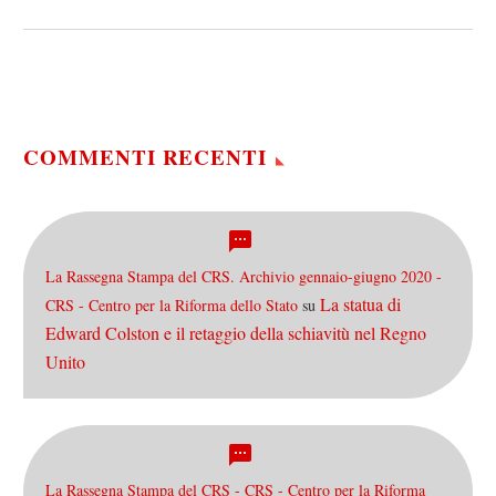
preistoria. Ora abbiamo una
sola contrapposizione:
sistema/casta contro
elemento di
rottura/anticasta. Nei
feudi…
COMMENTI RECENTI
La Rassegna Stampa del CRS. Archivio gennaio-giugno 2020 -
La statua di
CRS - Centro per la Riforma dello Stato
su
Edward Colston e il retaggio della schiavitù nel Regno
Unito
La Rassegna Stampa del CRS - CRS - Centro per la Riforma