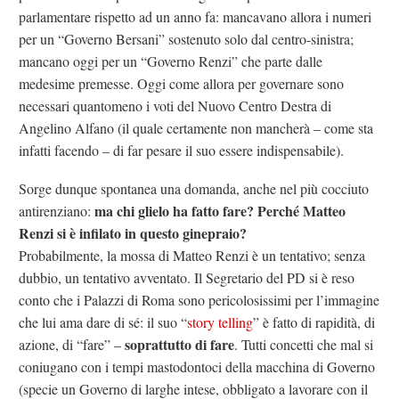
parlamentare rispetto ad un anno fa: mancavano allora i numeri
per un “Governo Bersani” sostenuto solo dal centro-sinistra;
mancano oggi per un “Governo Renzi” che parte dalle
medesime premesse. Oggi come allora per governare sono
necessari quantomeno i voti del Nuovo Centro Destra di
Angelino Alfano (il quale certamente non mancherà – come sta
infatti facendo – di far pesare il suo essere indispensabile).
Sorge dunque spontanea una domanda, anche nel più cocciuto
ma chi glielo ha fatto fare? Perché Matteo
antirenziano:
Renzi si è infilato in questo ginepraio?
Probabilmente, la mossa di Matteo Renzi è un tentativo; senza
dubbio, un tentativo avventato. Il Segretario del PD si è reso
conto che i Palazzi di Roma sono pericolosissimi per l’immagine
che lui ama dare di sé: il suo “
story telling
” è fatto di rapidità, di
soprattutto di fare
azione, di “fare” –
. Tutti concetti che mal si
coniugano con i tempi mastodontoci della macchina di Governo
(specie un Governo di larghe intese, obbligato a lavorare con il