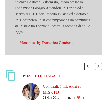
Scienze Politiche. Riformista, lavora presso la
Fondazione Giorgio Amendola in Torino ed è
iscritto al PD. Corre, ascolta musica ed è dotato di
un super potere: è in contemporanea un comunista
stalinista e un liberale di destra, a seconda di chi lo
legge.
More posts by Domenico Cerabona
POST CORRELATI
Comunali: 5 riflessioni su
M5S e PD
21 Giu 2016
0
0
1) La contrapposizione
destra vs sinistra è