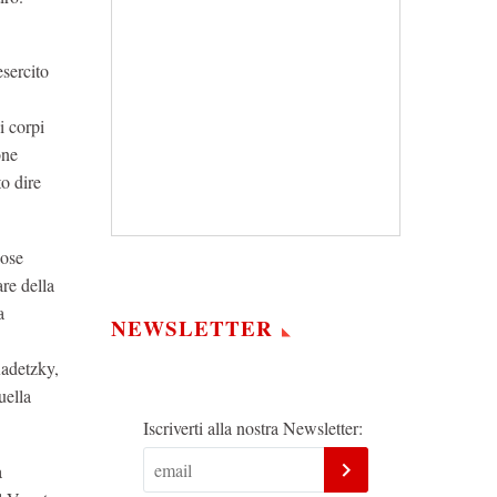
sercito
i corpi
one
o dire
pose
are della
a
NEWSLETTER
Radetzky,
uella
Iscriverti alla nostra Newsletter:
a