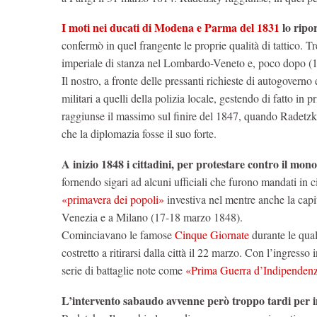
I moti nei ducati di Modena e Parma del 1831
lo ripor
confermò in quel frangente le proprie qualità di tattico
imperiale di stanza nel Lombardo-Veneto e, poco dopo (1
Il nostro, a fronte delle pressanti richieste di autogoverno
militari a quelli della polizia locale, gestendo di fatto i
raggiunse il massimo sul finire del 1847, quando Radetzky
che la diplomazia fosse il suo forte.
A inizio 1848 i cittadini, per protestare contro il mon
fornendo sigari ad alcuni ufficiali che furono mandati in cit
«primavera dei popoli»
investiva nel mentre anche la capi
Venezia e a Milano (17-18 marzo 1848).
Cominciavano le famose
Cinque Giornate
durante le qual
costretto a ritirarsi dalla città il 22 marzo. Con l’ingress
serie di battaglie note come
«Prima Guerra d’Indipenden
L’intervento sabaudo avvenne però troppo tardi per i