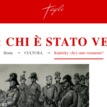
 CHI È STATO 
Home
CULTURA
Radetzky: chi è stato veramente?