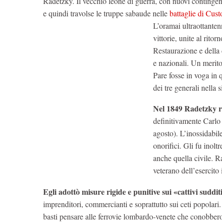
Radetzky. Il vecchio leone di guerra, con nuovi contingenti
e quindi travolse le truppe sabaude nelle
battaglie di Cu
L’oramai ultraottanten
vittorie, unite al ritor
Restaurazione e della 
e nazionali. Un merito
Pare fosse in voga in qu
dei tre generali nella 
Nel 1849 Radetzky ri
definitivamente Carlo
agosto). L’inossidabile
onorifici. Gli fu inol
anche quella civile. R
veterano dell’esercito
Egli adottò misure rigide e punitive sui «cattivi suddi
imprenditori, commercianti e soprattutto sui ceti popolari
basti pensare alle ferrovie lombardo-venete che conobbero