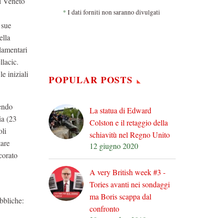
el Veneto
*
I dati forniti non saranno divulgati
 sue
ella
lamentari
llacic.
le iniziali
POPULAR POSTS
endo
La statua di Edward
ia (23
Colston e il retaggio della
oli
schiavitù nel Regno Unito
tare
12 giugno 2020
corato
A very British week #3 -
Tories avanti nei sondaggi
ma Boris scappa dal
bbliche:
confronto