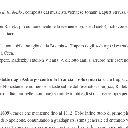
 di Radetzky
, composta dal musicista viennese Johann Baptist Strauss.
n Radetz, più comunemente (e brevemente, grazie al cielo!) noto com
ustriaco.
a una nobile famiglia della Boemia – l’Impero degli Asburgo si esten
ica Ceca.
pero, Radetzky studiò a Vienna. A diciotto anni si arruolò nell’esercit
ndotte dagli Asburgo contro la Francia rivoluzionaria
le cui truppe 
e
. Nonostante le numerose batoste subite dall’esercito asburgico, Radetz
onalità: pur nelle (continue) sconfitte infatti egli si distinse sempre pe
(1809),
carica che mantenne fino al 1812. Ebbe infine ruolo di primo pi
e di Napoleone, continuando a guadagnarsi stima generale ed entrando v
do, l’apice della sua carriera e già si vociferava di un suo possibile rit