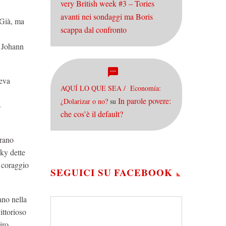
very British week #3 – Tories
avanti nei sondaggi ma Boris
 Già, ma
scappa dal confronto
e Johann
deva
AQUÍ LO QUE SEA / Economía:
In parole povere:
¿Dolarizar o no?
su
o
che cos’è il default?
erano
ky dette
r coraggio
SEGUICI SU FACEBOOK
ano nella
ittorioso
iro.