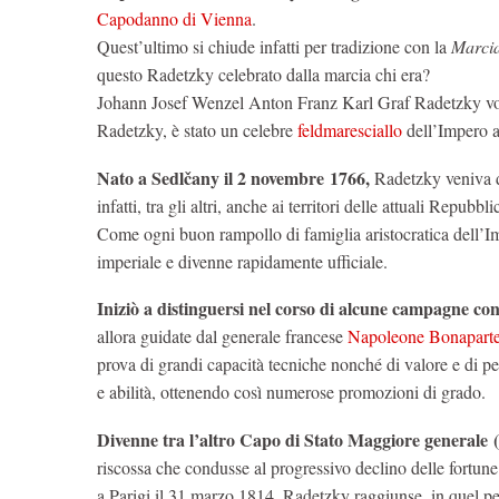
Capodanno di Vienna
.
Quest’ultimo si chiude infatti per tradizione con la
Marcia
questo Radetzky celebrato dalla marcia chi era?
Johann Josef Wenzel Anton Franz Karl Graf Radetzky vo
Radetzky, è stato un celebre
feldmaresciallo
dell’Impero a
Nato a Sedlčany il 2 novembre 1766,
Radetzky veniva d
infatti, tra gli altri, anche ai territori delle attuali Repubbl
Come ogni buon rampollo di famiglia aristocratica dell’Im
imperiale e divenne rapidamente ufficiale.
Iniziò a distinguersi nel corso di alcune campagne co
allora guidate dal generale francese
Napoleone Bonapart
prova di grandi capacità tecniche nonché di valore e di pers
e abilità, ottenendo così numerose promozioni di grado.
Divenne tra l’altro Capo di Stato Maggiore generale 
riscossa che condusse al progressivo declino delle fortun
a Parigi il 31 marzo 1814. Radetzky raggiunse, in quel perio