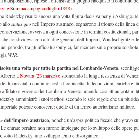
 a disposizione, riprese l’offensiva: in giugno riacquistò il controllo d
stoza e Sommacampagna (luglio 1848)
.
:
ne Radetzky risultò ancora una volta figura decisiva per gli Asburgo
le
no allo
status quo
nell’Impero austriaco, segnarono il trionfo della linea d
conservazione, avversa a ogni concessione in termini costituzionali, par
 che condivideva con altri due generali dell’Impero, Windischgrätz e Je
el periodo, tra gli ufficiali asburgici, far incidere sulle proprie sciabole 
sigla
WJR
.
solse una volta per tutte la partita nel Lombardo-Veneto
, sconfigg
 Alberto a
Novara (23 marzo)
e stroncando la lunga resistenza di Venez
 feldmaresciallo continuò così a fare incetta di decorazioni, cariche e tit
tre affidato il governo del Lombardo-Veneto, unendo così all’autorità mili
adetzky amministrò i suoi territori secondo le sole regole che un pluride
 imperiale potesse conoscere: quelle di un ferreo autoritarismo militare.
ti» dell’Impero austriaco
, nonché un’aspra politica fiscale che gravò su
. Le entrate peraltro non furono impiegate per lo sviluppo delle opere pu
, sotto Radetzky, uno sviluppo lento e disorganico.