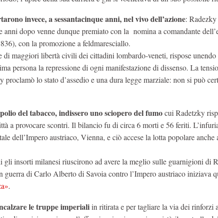
tarono invece, a sessantacinque anni, nel vivo dell’azione
: Radezky
. Tre anni dopo venne dunque premiato con la nomina a comandante dell’e
836), con la promozione a feldmaresciallo.
 e di maggiori libertà civili dei cittadini lombardo-veneti, rispose unendo 
n prima persona la repressione di ogni manifestazione di dissenso. La tensi
 proclamò lo stato d’assedio e una dura legge marziale: non si può cert
opolio del tabacco, indissero uno sciopero del fumo
cui Radetzky ris
tà a provocare scontri. Il bilancio fu di circa 6 morti e 56 feriti. L’infuri
tale dell’Impero austriaco, Vienna, e ciò accese la lotta popolare anche 
i gli insorti milanesi riuscirono ad avere la meglio sulle guarnigioni di 
o in guerra di Carlo Alberto di Savoia contro l’Impero austriaco iniziava q
za»
.
ncalzare le truppe imperiali
in ritirata e per tagliare la via dei rinforzi 