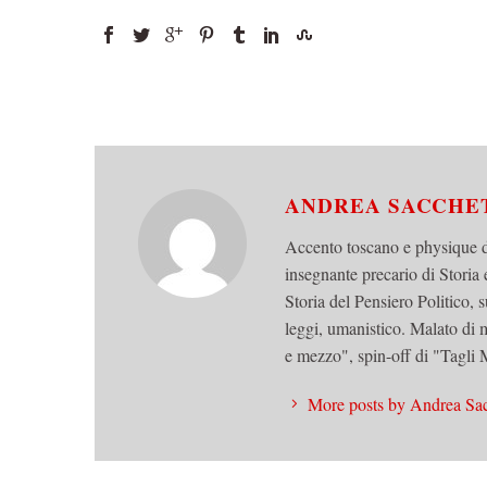
ANDREA SACCHE
Accento toscano e physique 
insegnante precario di Storia 
Storia del Pensiero Politico, s
leggi, umanistico. Malato di m
e mezzo", spin-off di "Tagli
More posts by Andrea Sac