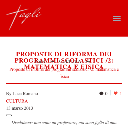
PROPOSTE DI RIFORMA DEI
PROGRAMMI SCOLASTICI /2:
Home
CULTURA
MATEMATICA E FISICA
Proposte di riforma dei programmi scolastici /2: matematica e
fisica
By Luca Romano
0
1
CULTURA
13 marzo 2013
Disclaimer: non sono un professore, ma sono figlio di una