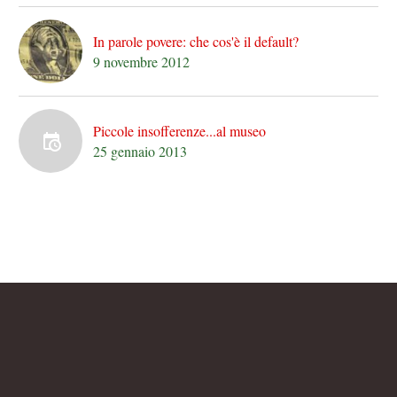
In parole povere: che cos'è il default?
9 novembre 2012
Piccole insofferenze...al museo
25 gennaio 2013