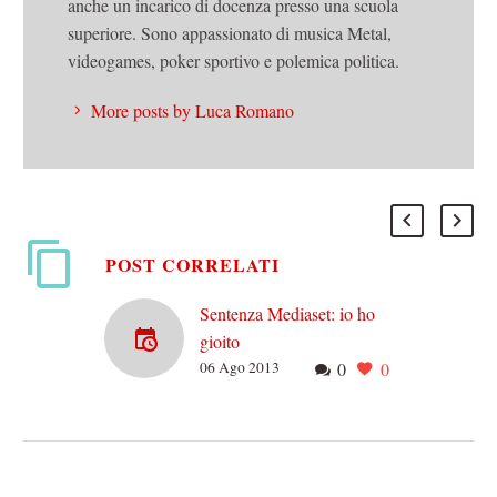
anche un incarico di docenza presso una scuola
superiore. Sono appassionato di musica Metal,
videogames, poker sportivo e polemica politica.
More posts by Luca Romano
POST CORRELATI
Sentenza Mediaset: io ho
gioito
06 Ago 2013
0
0
Non voglio farmi illusioni.
Non credo che da domani i
fiori sconfiggeranno il
cemento, i giovani
troveranno lavoro e