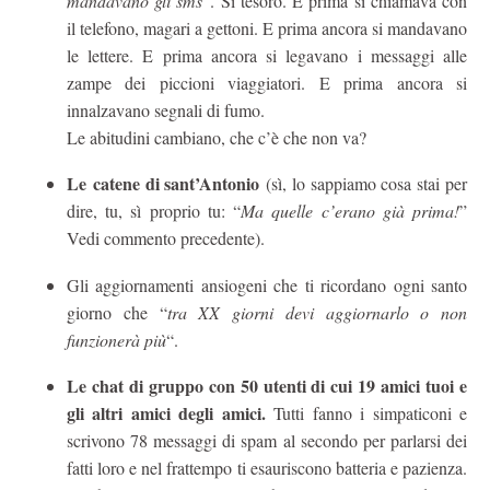
mandavano gli sms
“. Sì tesoro. E prima si chiamava con
il telefono, magari a gettoni. E prima ancora si mandavano
le lettere. E prima ancora si legavano i messaggi alle
zampe dei piccioni viaggiatori. E prima ancora si
innalzavano segnali di fumo.
Le abitudini cambiano, che c’è che non va?
Le catene di sant’Antonio
(sì, lo sappiamo cosa stai per
dire, tu, sì proprio tu: “
Ma quelle c’erano già prima!
”
Vedi commento precedente).
Gli aggiornamenti ansiogeni che ti ricordano ogni santo
giorno che “
tra XX giorni devi aggiornarlo o non
funzionerà più
“.
Le chat di gruppo con 50 utenti di cui 19 amici tuoi e
gli altri amici degli amici.
Tutti fanno i simpaticoni e
scrivono 78 messaggi di spam al secondo per parlarsi dei
fatti loro e nel frattempo ti esauriscono batteria e pazienza.