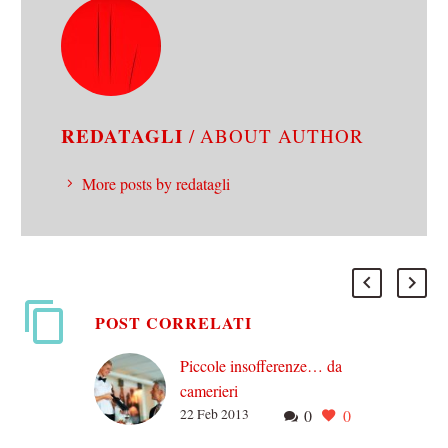
REDATAGLI
/ ABOUT AUTHOR
More posts by redatagli
POST CORRELATI
Piccole insofferenze… da
camerieri
22 Feb 2013
0
0
Andare al ristorante è
sempre un momento