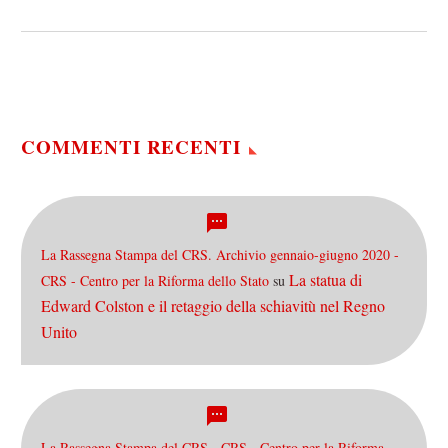
rilassante: ci vai con la
famiglia, con la dolce metà
o per festeggiare un…
COMMENTI RECENTI
La Rassegna Stampa del CRS. Archivio gennaio-giugno 2020 -
La statua di
CRS - Centro per la Riforma dello Stato
su
Edward Colston e il retaggio della schiavitù nel Regno
Unito
La Rassegna Stampa del CRS - CRS - Centro per la Riforma