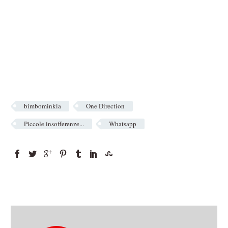
bimbominkia
One Direction
Piccole insofferenze...
Whatsapp