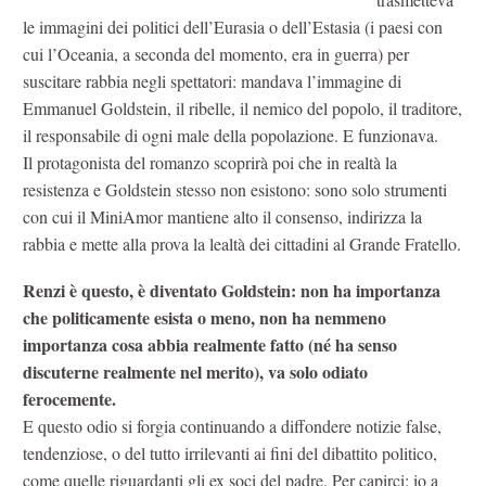
le immagini dei politici dell’Eurasia o dell’Estasia (i paesi con
cui l’Oceania, a seconda del momento, era in guerra) per
suscitare rabbia negli spettatori: mandava l’immagine di
Emmanuel Goldstein, il ribelle, il nemico del popolo, il traditore,
il responsabile di ogni male della popolazione. E funzionava.
Il protagonista del romanzo scoprirà poi che in realtà la
resistenza e Goldstein stesso non esistono: sono solo strumenti
con cui il MiniAmor mantiene alto il consenso, indirizza la
rabbia e mette alla prova la lealtà dei cittadini al Grande Fratello.
Renzi è questo, è diventato Goldstein: non ha importanza
che politicamente esista o meno, non ha nemmeno
importanza cosa abbia realmente fatto (né ha senso
discuterne realmente nel merito), va solo odiato
ferocemente.
E questo odio si forgia continuando a diffondere notizie false,
tendenziose, o del tutto irrilevanti ai fini del dibattito politico,
come quelle riguardanti gli ex soci del padre. Per capirci: io a