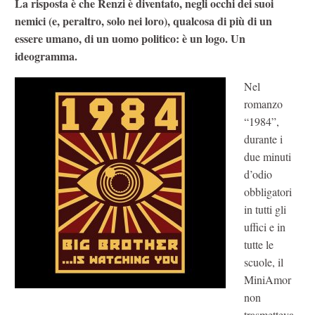
La risposta è che Renzi è diventato, negli occhi dei suoi
nemici (e, peraltro, solo nei loro), qualcosa di più di un
essere umano, di un uomo politico: è un logo. Un
ideogramma.
Nel
romanzo
“1984”,
durante i
due minuti
d’odio
obbligatori
in tutti gli
uffici e in
tutte le
scuole, il
MiniAmor
non
trasmetteva