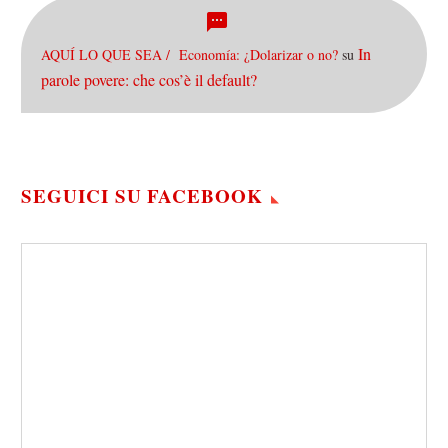
In
AQUÍ LO QUE SEA / Economía: ¿Dolarizar o no?
su
parole povere: che cos’è il default?
SEGUICI SU FACEBOOK