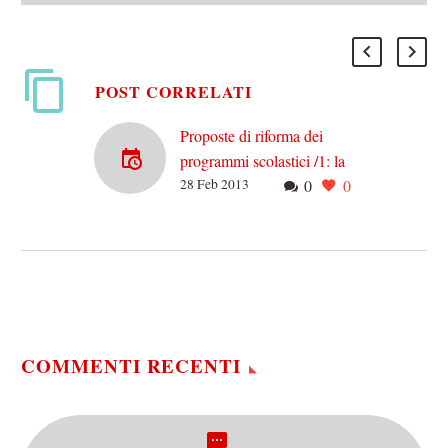
POST CORRELATI
Proposte di riforma dei
programmi scolastici /1: la
28 Feb 2013
0
0
letteratura e le letterature di
genere
Disclaimer: non sono un
professore, ma sono figlio
di una professoressa (e
vicepreside). Non mi picco
di nessuna competenza,
ma…
COMMENTI RECENTI