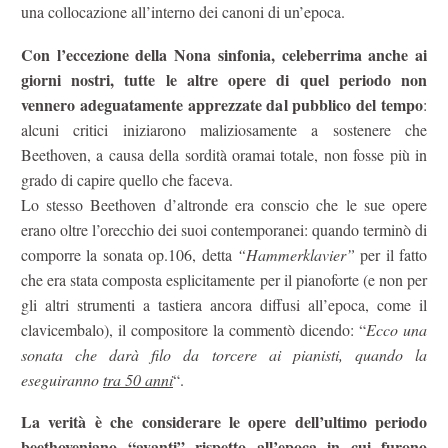
una collocazione all’interno dei canoni di un’epoca.
Con l’eccezione della Nona sinfonia, celeberrima anche ai
giorni nostri, tutte le altre opere di quel periodo non
vennero adeguatamente apprezzate dal pubblico del tempo
:
alcuni critici iniziarono maliziosamente a sostenere che
Beethoven, a causa della sordità oramai totale, non fosse più in
grado di capire quello che faceva.
Lo stesso Beethoven d’altronde era conscio che le sue opere
erano oltre l’orecchio dei suoi contemporanei: quando terminò di
comporre la sonata op.106, detta
“Hammerklavier”
per il fatto
che era stata composta esplicitamente per il pianoforte (e non per
gli altri strumenti a tastiera ancora diffusi all’epoca, come il
clavicembalo), il compositore la commentò dicendo: “
Ecco una
sonata che darà filo da torcere ai pianisti, quando la
eseguiranno
tra 50 anni
“.
La verità è che considerare le opere dell’ultimo periodo
beethoveniano “avanti” rispetto all’epoca in cui furono