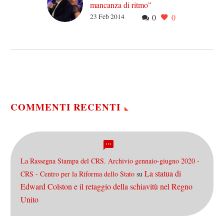
mancanza di ritmo”
23 Feb 2014
0
0
Diciamolo subito, a
Sanremo quasi nessuno
ascolta le canzoni. Il
Festival è un immenso
carrozzone in cui le
canzoni sono…
COMMENTI RECENTI
La Rassegna Stampa del CRS. Archivio gennaio-giugno 2020 -
La statua di
CRS - Centro per la Riforma dello Stato
su
Edward Colston e il retaggio della schiavitù nel Regno
Unito