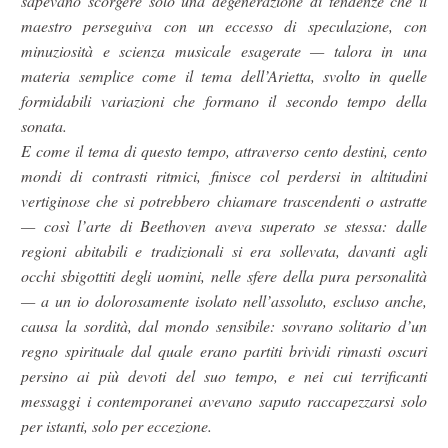
sapevano scorgere solo una degenerazione di tendenze che il
maestro perseguiva con un eccesso di speculazione, con
minuziosità e scienza musicale esagerate — talora in una
materia semplice come il tema dell’Arietta, svolto in quelle
formidabili variazioni che formano il secondo tempo della
sonata.
E come il tema di questo tempo, attraverso cento destini, cento
mondi di contrasti ritmici, finisce col perdersi in altitudini
vertiginose che si potrebbero chiamare trascendenti o astratte
— così l’arte di Beethoven aveva superato se stessa: dalle
regioni abitabili e tradizionali si era sollevata, davanti agli
occhi sbigottiti degli uomini, nelle sfere della pura personalità
— a un io dolorosamente isolato nell’assoluto, escluso anche,
causa la sordità, dal mondo sensibile: sovrano solitario d’un
regno spirituale dal quale erano partiti brividi rimasti oscuri
persino ai più devoti del suo tempo, e nei cui terrificanti
messaggi i contemporanei avevano saputo raccapezzarsi solo
per istanti, solo per eccezione.