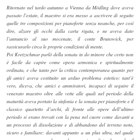
Ritornato nel tardo autunno a Vienna da Mödling dove aveva
passato l’estate, il maestro si era messo a ascrivere di seguito
quelle tre composizioni per pianoforte senza neanche, per così
dire, alzare gli occhi dalla carta rigata, e ne aveva dato
l’annuncio al suo mecenate, il conte Brunswick, per
rassicurarlo circa le proprie condizioni di mente.
Poi Kretzschmar parlò della sonata in do minore che certo non
è facile da capire come opera armonica e spiritualmente
ordinata, e che tanto per la critica contemporanea quanto per
gli amici aveva costituito un arduo problema estetico: tant’è
vero, diceva, che amici e ammiratori, incapaci di seguire il
venerato maestro oltre alle vette alle quali nel periodo della
maturità aveva portato la sinfonia e la sonata per pianoforte e il
classico quartetto d’archi, di fronte alle opere dell’ultimo
periodo si erano trovati con la pena nel cuore come davanti a
un processo di dissoluzione e di abbandono del terreno noto,
sicuro e familiare: davanti appunto a un plus ultra, nel quale