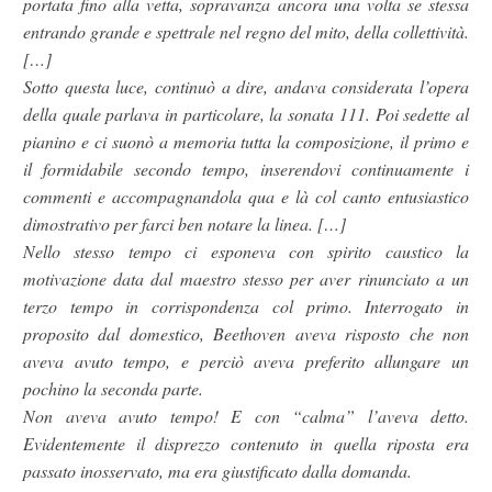
portata fino alla vetta, sopravanza ancora una volta se stessa
entrando grande e spettrale nel regno del mito, della collettività.
[…]
Sotto questa luce, continuò a dire, andava considerata l’opera
della quale parlava in particolare, la sonata 111. Poi sedette al
pianino e ci suonò a memoria tutta la composizione, il primo e
il formidabile secondo tempo, inserendovi continuamente i
commenti e accompagnandola qua e là col canto entusiastico
dimostrativo per farci ben notare la linea. […]
Nello stesso tempo ci esponeva con spirito caustico la
motivazione data dal maestro stesso per aver rinunciato a un
terzo tempo in corrispondenza col primo. Interrogato in
proposito dal domestico, Beethoven aveva risposto che non
aveva avuto tempo, e perciò aveva preferito allungare un
pochino la seconda parte.
Non aveva avuto tempo! E con “calma” l’aveva detto.
Evidentemente il disprezzo contenuto in quella riposta era
passato inosservato, ma era giustificato dalla domanda.