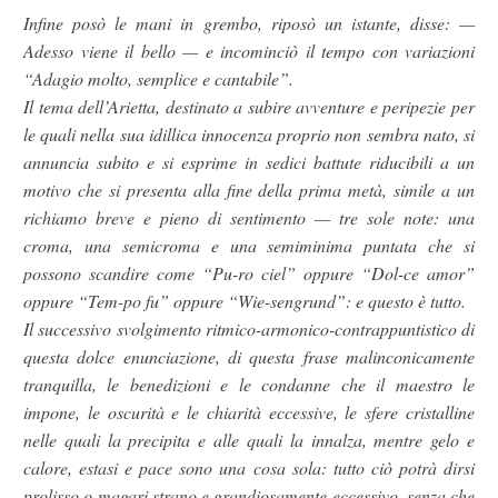
Infine posò le mani in grembo, riposò un istante, disse: —
Adesso viene il bello — e incominciò il tempo con variazioni
“Adagio molto, semplice e cantabile”.
Il tema dell’Arietta, destinato a subire avventure e peripezie per
le quali nella sua idillica innocenza proprio non sembra nato, si
annuncia subito e si esprime in sedici battute riducibili a un
motivo che si presenta alla fine della prima metà, simile a un
richiamo breve e pieno di sentimento — tre sole note: una
croma, una semicroma e una semiminima puntata che si
possono scandire come “Pu-ro ciel” oppure “Dol-ce amor”
oppure “Tem-po fu” oppure “Wie-sengrund”: e questo è tutto.
Il successivo svolgimento ritmico-armonico-contrappuntistico di
questa dolce enunciazione, di questa frase malinconicamente
tranquilla, le benedizioni e le condanne che il maestro le
impone, le oscurità e le chiarità eccessive, le sfere cristalline
nelle quali la precipita e alle quali la innalza, mentre gelo e
calore, estasi e pace sono una cosa sola: tutto ciò potrà dirsi
prolisso o magari strano e grandiosamente eccessivo, senza che