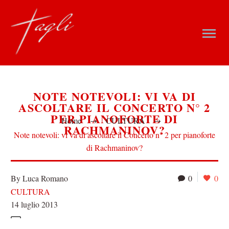
NOTE NOTEVOLI: VI VA DI
ASCOLTARE IL CONCERTO N° 2
PER PIANOFORTE DI
Home
CULTURA
RACHMANINOV?
Note notevoli: vi va di ascoltare il Concerto n° 2 per pianoforte
di Rachmaninov?
By Luca Romano
0
0
CULTURA
14 luglio 2013