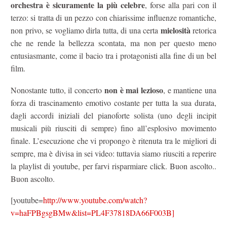
orchestra è sicuramente la più celebre
, forse alla pari con il
terzo: si tratta di un pezzo con chiarissime influenze romantiche,
mielosità
non privo, se vogliamo dirla tutta, di una certa
retorica
che ne rende la bellezza scontata, ma non per questo meno
entusiasmante, come il bacio tra i protagonisti alla fine di un bel
film.
non è mai lezioso
Nonostante tutto, il concerto
, e mantiene una
forza di trascinamento emotivo costante per tutta la sua durata,
dagli accordi iniziali del pianoforte solista (uno degli incipit
musicali più riusciti di sempre) fino all’esplosivo movimento
finale. L’esecuzione che vi propongo è ritenuta tra le migliori di
sempre, ma è divisa in sei video: tuttavia siamo riusciti a reperire
la playlist di youtube, per farvi risparmiare click. Buon ascolto..
Buon ascolto.
[youtube=
http://www.youtube.com/watch?
v=haFPBgsgBMw&list=PL4F37818DA66F003B]