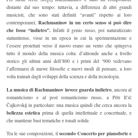
distante dal suo tempo: tuttavia, a differenza di altri grandi
musicisti, che sono stati definiti “avanti” rispetto ai loro
Rachmaninov in un certo senso si può dire
contemporanei,
che fosse “indietro”.
Infatti il genio russo, poi naturalizzato
statunitense, visse in un epoca in cui la sperimentazione e
l’essere proiettati verso il nuovo erano un vento che spingeva
tutto il mondo della musica colta: d’altronde anche a livello
storico gli ultimi anni dell’800 e i primi del ‘900 vedevano
l’affermarsi di nuove filosofie e nuovi modi di pensare, a loro
volta trainati dagli sviluppi della scienza e della tecnologia.
La musica di Rachmaninov invece guarda indietro
, ancora al
romanticismo e al post romanticismo russo, a Pëtr Il’ič
Čajkovskij in particolare: una musica quindi che cerca ancora la
bellezza estetica
prima di quella intellettuale e concettuale, e
che mantiene basi tematiche e tonali solide.
secondo Concerto per pianoforte e
Tra le sue composizioni, il