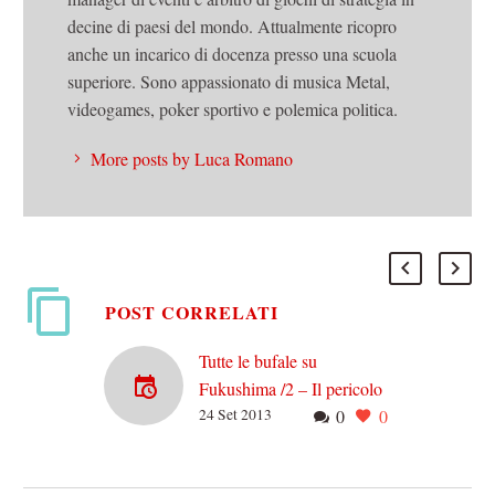
decine di paesi del mondo. Attualmente ricopro
anche un incarico di docenza presso una scuola
superiore. Sono appassionato di musica Metal,
videogames, poker sportivo e polemica politica.
More posts by Luca Romano
POST CORRELATI
Tutte le bufale su
Fukushima /2 – Il pericolo
24 Set 2013
0
0
di catastrofe radioattiva
Pochissimo tempo fa ci
siamo occupati dei tonni di