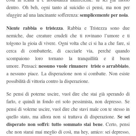
dentro. Oh beh, ogni tanto al suicidio ci pensi, ma non per
semplicemente per noia
sfuggire ad una lancinante sofferenza:
.
Niente rabbia o tristezza
. Rabbia e Tristezza sono due
nemiche, due creature crudeli che ti rovinano l’umore e ti
tolgono la gioia di vivere. Ogni volta che ci si ha a che fare, si
cerca di combatterle, di cacciarle via, perché quando
scompaiono loro tornano la tranquillità e il buon
nessuno vuole rimanere triste o arrabbiato
umore. Pensaci:
,
a nessuno piace. La disperazione non si combatte. Non esiste
possibilità di vittoria contro la disperazione.
Se pensi di poterne uscire, vuol dire che stai già sperando di
farlo, e quindi in fondo eri solo pessimista, non depresso. Se
pensi di volerne uscire, vuol dire che stavi male con te stesso in
Se sei
quello stato, ma allora non si trattava di disperazione.
disperato non soffri: tutto sommato stai bene
. Certo, pensi
che non starai mai meglio di così, ma hey, amico: sei depresso,