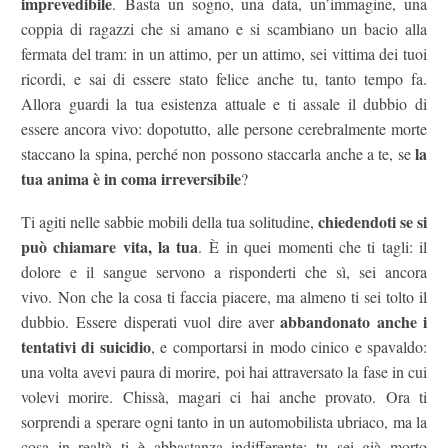
imprevedibile
. Basta un sogno, una data, un’immagine, una
coppia di ragazzi che si amano e si scambiano un bacio alla
fermata del tram: in un attimo, per un attimo, sei vittima dei tuoi
ricordi, e sai di essere stato felice anche tu, tanto tempo fa.
Allora guardi la tua esistenza attuale e ti assale il dubbio di
essere ancora vivo: dopotutto, alle persone cerebralmente morte
la
staccano la spina, perché non possono staccarla anche a te, se
tua anima è in coma irreversibile
?
chiedendoti se si
Ti agiti nelle sabbie mobili della tua solitudine,
può chiamare vita, la tua
. È in quei momenti che ti tagli: il
dolore e il sangue servono a risponderti che sì, sei ancora
vivo. Non che la cosa ti faccia piacere, ma almeno ti sei tolto il
abbandonato anche i
dubbio. Essere disperati vuol dire aver
tentativi di suicidio
, e comportarsi in modo cinico e spavaldo:
una volta avevi paura di morire, poi hai attraversato la fase in cui
volevi morire. Chissà, magari ci hai anche provato. Ora ti
sorprendi a sperare ogni tanto in un automobilista ubriaco, ma la
cosa in realtà ti è abbastanza indifferente: tu sei già morto