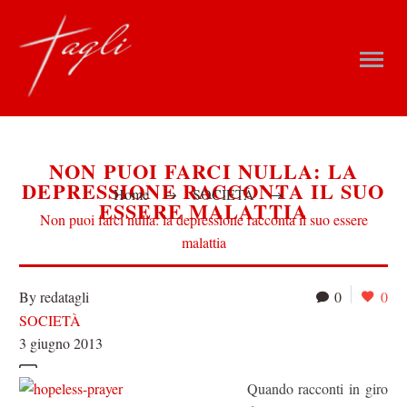
NON PUOI FARCI NULLA: LA
DEPRESSIONE RACCONTA IL SUO
Home
SOCIETÀ
ESSERE MALATTIA
Non puoi farci nulla: la depressione racconta il suo essere
malattia
By redatagli
0
0
SOCIETÀ
3 giugno 2013
Quando racconti in giro