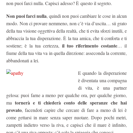
non puoi farci nulla. Capisci adesso? È questo il segreto.
Non puoi farci nulla
, quindi non puoi cambiare le cose in alcun
modo. Non ci provare nemmeno, non c’è via d’uscita… sii grato
della tua visione oggettiva della realtà, che ti evita sforzi inutili, e
abbraccia la tua disperazione. È la tua amica, che ti conforta e ti
il tuo riferimento costante
sostiene; è la tua certezza,
… il
fiume della tua vita va in quella direzione: asseconda la corrente,
abbandonati a lei.
E quando la disperazione
è diventata una compagna
di vita, è una partner
gelosa: puoi farne a meno per qualche ora, per qualche giorno,
tornerà e ti chiederà conto delle speranze che hai
ma
provato
, facendoti capire che cercare di fare a meno di lei è
come gettarsi in mare senza saper nuotare. Dopo pochi metri,
zampetti indietro verso la riva, e capisci che il mare è infinito,
non c’è una riva opposta: c’è solo la spiaggia che conosci.