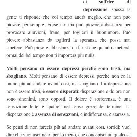
soffrire di
di
depressione
, spesso la
gente ti risponde che col tempo andrà meglio, che non può
piovere per sempre. Forse no; ma può piovere abbastanza per
provocare alluvioni, frane, per toglierti il buonumore. Può
piovere abbastanza da toglierti la speranza che possa mai
smettere. Può piovere abbastanza da far sì che quando smetterà,
ormai del bel tempo non ti importerà più nulla.
Molti pensano di essere depressi perché sono tristi, ma
sbagliano
. Molti pensano di essere depressi perché non ce la
fanno più ad andare avanti così, ma sbagliano. La depressione
è essere disperati
non è essere tristi,
: disperazione e dolore non
sono sinonimi, sono opposti. Il dolore è sofferenza, è una
sensazione forte, è “patire” nel senso greco del termine. La
assenza di sensazioni
disperazione è
, è indifferenza, è atarassia.
Se pensi di non farcela più ad andare avanti così, sorridi: vuol
dire che vuoi uscirne o, per lo meno, che concepisci un qualcosa