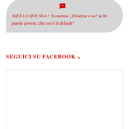
In
AQUÍ LO QUE SEA / Economía: ¿Dolarizar o no?
su
parole povere: che cos’è il default?
SEGUICI SU FACEBOOK