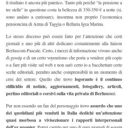
il risultato è ancora più patetico. Tanto più perché “la pensione a
tre stelle” in questione costa la bellezza di 330-350 € a notte (si,
sono andato a curiosare), insomma non proprio l’economica
pensioncina di Arma di Taggia o Bellaria Igea Marina.
Lo stesso discorso può essere fatto per l’attenzione che certi
giornali e uno più di altri dedicano costantemente alla liaison
Berlusconi-Pascale. Certo, i mezzi di informazione vivono anche
di gossip e di un certo voyeurismo che porta a vendere più copie
o a fare più visite sul web e non sarò certo io a bacchettare certe
scelte editoriali, peraltro anche comprensibili in un momento di
logorante è il continuo
crisi del settore. Quello che trovo
stillicidio di notizie, aggiornamenti, fotogallery, articoli,
perfino editoriali o corsivi sulla vita privata di Berlusco
ni.
assurdo che uno
Pur non essendo un fan del personaggio trovo
dei quotidiani più venduti in Italia dedichi un’attenzione
quasi morbosa a vivisezionare i rapporti interpersonali
dell’ex premier
. Potrei capirlo per uno di quei giornali di gossip