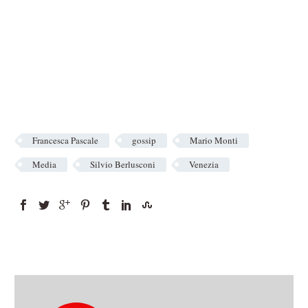
Francesca Pascale
gossip
Mario Monti
Media
Silvio Berlusconi
Venezia