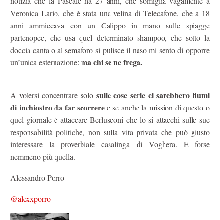
notizia che la Pascale ha 27 anni, che somiglia vagamente a
Veronica Lario, che è stata una velina di Telecafone, che a 18
anni ammiccava con un Calippo in mano sulle spiagge
partenopee, che usa quel determinato shampoo, che sotto la
doccia canta o al semaforo si pulisce il naso mi sento di opporre
ma chi se ne frega.
un’unica esternazione:
sulle cose serie ci sarebbero fiumi
A volersi concentrare solo
di inchiostro da far scorrere
e se anche la mission di questo o
quel giornale è attaccare Berlusconi che lo si attacchi sulle sue
responsabilità politiche, non sulla vita privata che può giusto
interessare la proverbiale casalinga di Voghera. E forse
nemmeno più quella.
Alessandro Porro
@alexxporro