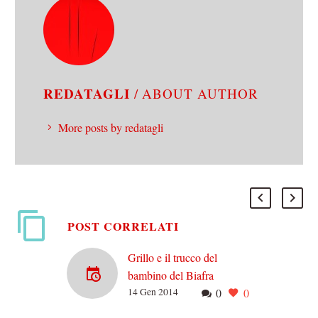
REDATAGLI
/ ABOUT AUTHOR
More posts by redatagli
POST CORRELATI
Grillo e il trucco del
bambino del Biafra
14 Gen 2014
0
0
Dalle elezioni dello scorso
febbraio, ne sono successe