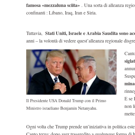
famosa «mezzaluna sciita»
. Una sorta di alleanza region
confinanti : Libano, Iraq, Iran e Siria.
Stati Uniti, Israele e Arabia Saudita sono ac
Tuttavia,
anni – la volontà di vedere quest’alleanza regionale disgre
Cant
sigla
annun
Suspe
minac
rinne
E se 
Il Presidente USA Donald Trump con il Primo
non l
Ministro israeliano Benjamin Netanyahu.
metter
Ogni volta che Trump prende un’iniziativa in politica ester
Canto terzo: dopo aver trasgredito a qualunque forma di 