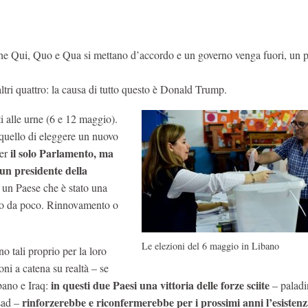
 che Qui, Quo e Qua si mettano d’accordo e un governo venga fuori, un 
altri quattro: la causa di tutto questo è Donald Trump.
i alle urne (6 e 12 maggio).
quello di eleggere un nuovo
il solo Parlamento, ma
per
un presidente della
n un Paese che è stato una
atto da poco. Rinnovamento o
Le elezioni del 6 maggio in Libano
o tali proprio per la loro
oni a catena su realtà – se
in questi due Paesi una vittoria delle forze sciite
bano e Iraq:
– paladi
rinforzerebbe e riconfermerebbe per i prossimi anni l’esistenz
ssad –