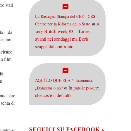
ro stati
La Rassegna Stampa del CRS - CRS -
A
Centro per la Riforma dello Stato
su
very British week #3 – Tories
ata – da
avanti nei sondaggi ma Boris
ue anni.
scappa dal confronto
cleare
n film
ià
AQUÍ LO QUE SEA / Economía:
on
In parole povere:
¿Dolarizar o no?
su
che cos’è il default?
 nucleare
tenta di
SEGUICI SU FACEBOOK
tunitense