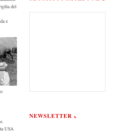
igilia del
lda e
ei
NEWSLETTER
e.
iata USA