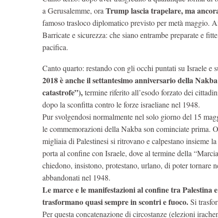
Trump lascia trapelare, ma ancor
a Gerusalemme, ora
famoso trasloco diplomatico previsto per metà maggio. Anc
Barricate e sicurezza: che siano entrambe preparate e fit
pacifica.
Canto quarto: restando con gli occhi puntati su Israele e s
2018 è anche il settantesimo anniversario della Nakba
catastrofe”),
termine riferito all’esodo forzato dei cittadin
dopo la sconfitta contro le forze israeliane nel 1948.
Pur svolgendosi normalmente nel solo giorno del 15 mag
le commemorazioni della Nakba son cominciate prima. O
migliaia di Palestinesi si ritrovano e calpestano insieme la 
porta al confine con Israele, dove al termine della “Marcia
chiedono, insistono, protestano, urlano, di poter tornare nei
abbandonati nel 1948.
Le marce e le manifestazioni al confine tra Palestina e 
trasformano quasi sempre in scontri e fuoco.
Si trasfo
Per questa concatenazione di circostanze (elezioni irach