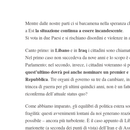
Mentre dalle nostre parti ci si barcamena nella speranza
la situazione continua a essere incandescente
a Est
.
Si vota in due Paesi e si rischiano disordini e violenze in 
Libano
Iraq
Canto primo: in
e in
i cittadini sono chiamat
Nel primo caso non succedeva da nove anni e lo scopo è 
Parlamento; nel secondo, invece, i cittadini voteranno sì 
quest’ultimo dovrà poi anche nominare un premier e 
Repubblica
. Tre organi di governo su tre da cambiare, i
trincea di guerra per gli ultimi quindici anni, non è un f
riconferma dell’attuale status quo?
Come abbiamo imparato, gli equilibri di politica estera son
fragilità: questi avvenimenti lontani da noi generano reazi
possibile – ancora più turbolente. È il caso appunto di
Li
marionette (a seconda dei punti di vista) dell’Iran e di A