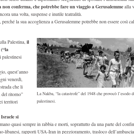
a non conferma, che potrebbe fare un viaggio a Gerusalemme
alla v
ora una volta, suspense e inutile teatralità.
te, perché la sua accoglienza a Gerusalemme potrebbe non essere così ca
il
ulla Palestina,
 (“la
i palestinesi
gio, quest’anno
gni venerdì,
strada che li
La Nakba, “la catastrofe” del 1948 che provocò l’esodo d
 del ritorno”
palestinesi.
 territori
Israele si
rmano quasi sempre in rabbia e morti, soprattutto da una parte del confin
eno-libanesi, rapporti USA-Iran in peggioramento, trasloco dell’ambasc