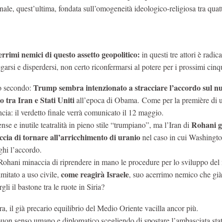
ale, quest’ultima, fondata sull’omogeneità ideologico-religiosa tra quatt
errimi nemici di questo assetto geopolitico:
in questi tre attori è radic
garsi e disperdersi, non certo riconfermarsi al potere per i prossimi cinq
Trump sembra intenzionato a stracciare l’accordo sul nu
o secondo:
to tra Iran e Stati Uniti
all’epoca di Obama. Come per la première di u
cia: il verdetto finale verrà comunicato il 12 maggio.
Rohani g
nse e inutile teatralità in pieno stile “trumpiano”, ma l’Iran di
cia di tornare all’arricchimento di uranio
nel caso in cui Washingt
ghi l’accordo.
Rohani minaccia di riprendere in mano le procedure per lo sviluppo del
come reagirà Israele
imitato a uso civile,
, suo acerrimo nemico che già 
gli il bastone tra le ruote in Siria?
a, il già precario equilibrio del Medio Oriente vacilla ancor più.
buon senso umano e diplomatico scegliendo di spostare l’ambasciata sta