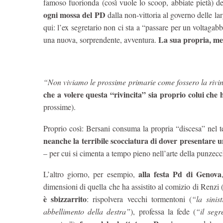
famoso fuorionda (così vuole lo scoop, abbiate pietà) d
ogni mossa del PD
dalla non-vittoria al governo delle l
qui: l’ex segretario non ci sta a “passare per un voltagabba
La sua propria, med
una nuova, sorprendente, avventura.
“Non viviamo le prossime primarie come fossero la rivinc
che a volere questa “rivincita” sia proprio colui che 
prossime).
Proprio così: Bersani consuma la propria “discesa” nel te
neanche la terribile scocciatura di dover presentar
– per cui si cimenta a tempo pieno nell’arte della punzecchi
alla festa Pd di Genova
L’altro giorno, per esempio,
dimensioni di quella che ha assistito al comizio di Renz
è sbizzarrito
: rispolvera vecchi tormentoni (
“la sinis
abbellimento della destra”
), professa la fede (
“il segr