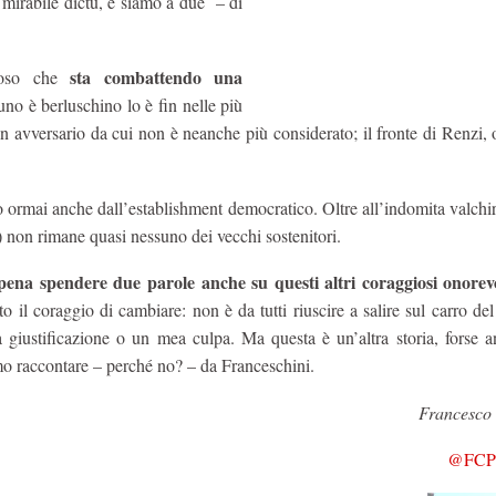
 mirabile dictu, e siamo a due – di
sta combattendo una
rioso che
uno è berluschino lo è fin nelle più
n avversario da cui non è neanche più considerato; il fronte di Renzi, 
 ormai anche dall’establishment democratico. Oltre all’indomita valchi
 non rimane quasi nessuno dei vecchi sostenitori.
pena spendere due parole anche su questi altri coraggiosi onorev
o il coraggio di cambiare: non è da tutti riuscire a salire sul carro del
giustificazione o un mea culpa. Ma questa è un’altra storia, forse a
mo raccontare – perché no? – da Franceschini.
Francesco 
@FCPC