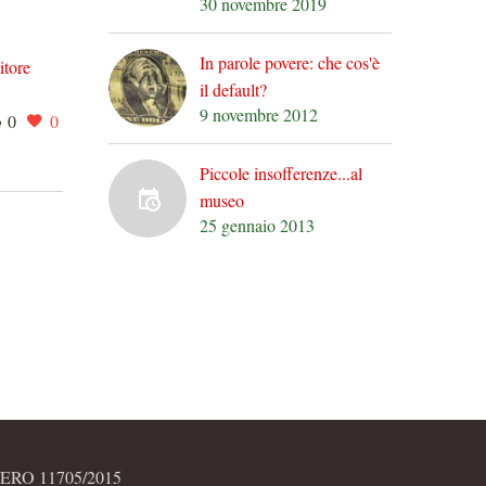
30 novembre 2019
In parole povere: che cos'è
itore
I militanti di SEL si
il default?
domandano: “Che le
9 novembre 2012
0
0
04 Gen 2013
0
0
enzi
abbiamo fatte a fare le
o:
primarie?”
Piccole insofferenze...al
, adesso
Ieri c’è stato grande
museo
, perché
subbuglio nella “base” di
25 gennaio 2013
o a
Sinistra Ecologia e Libertà,
il partito di Nichi Vendola.
Basta andare a…
RO 11705/2015