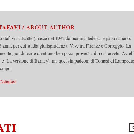
TAFAVI
/ ABOUT AUTHOR
tafavi su twitter) nasce nel 1992 da mamma tedesca e papà italiano.
 anni, per cui studia giurisprudenza. Vive tra Firenze e Correggio. La
mane, le grandi teorie c’entrano ben poco: proverà a dimostrarvelo. Avre
o’ e ‘La versione di Barney’, ma quei simpaticoni di Tomasi di Lampedu
 tempo.
Cottafavi
ATI