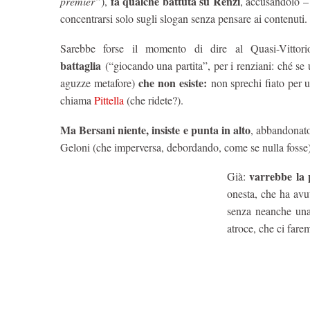
fa qualche battuta su Renzi
premier”
),
, accusandolo –
concentrarsi solo sugli slogan senza pensare ai contenuti.
Sarebbe forse il momento di dire al Quasi-Vitto
battaglia
(“giocando una partita”, per i renziani: ché se 
che non esiste:
aguzze metafore)
non sprechi fiato per u
chiama
Pittella
(che ridete?).
Ma Bersani niente, insiste e punta in alto
, abbandonato
Geloni (che imperversa, debordando, come se nulla fosse)
varrebbe la 
Già:
onesta, che ha avut
senza neanche una 
atroce, che ci fare