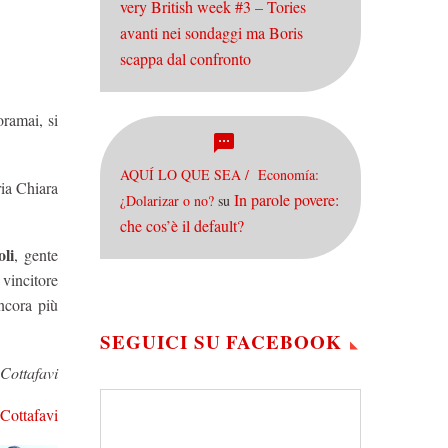
very British week #3 – Tories
avanti nei sondaggi ma Boris
scappa dal confronto
oramai, si
AQUÍ LO QUE SEA / Economía:
ria Chiara
In parole povere:
¿Dolarizar o no?
su
che cos’è il default?
oli
, gente
 vincitore
ncora più
SEGUICI SU FACEBOOK
Cottafavi
ottafavi