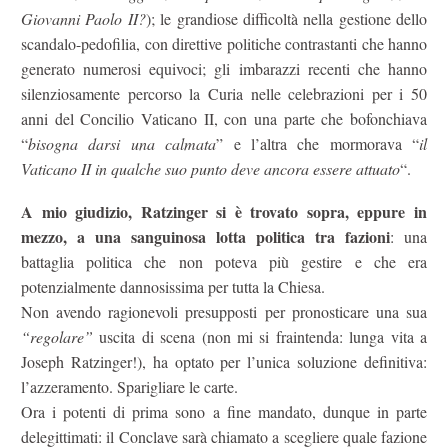
Giovanni Paolo II?
); le grandiose difficoltà nella gestione dello
scandalo-pedofilia, con direttive politiche contrastanti che hanno
generato numerosi equivoci; gli imbarazzi recenti che hanno
silenziosamente percorso la Curia nelle celebrazioni per i 50
anni del Concilio Vaticano II, con una parte che bofonchiava
“
bisogna darsi una calmata
” e l’altra che mormorava “
il
Vaticano II in qualche suo punto deve ancora essere attuato
“.
A mio giudizio, Ratzinger si è trovato sopra, eppure in
mezzo, a una sanguinosa lotta politica tra fazioni
: una
battaglia politica che non poteva più gestire e che era
potenzialmente dannosissima per tutta la Chiesa.
Non avendo ragionevoli presupposti per pronosticare una sua
“regolare”
uscita di scena (non mi si fraintenda: lunga vita a
Joseph Ratzinger!), ha optato per l’unica soluzione definitiva:
l’azzeramento. Sparigliare le carte.
Ora i potenti di prima sono a fine mandato, dunque in parte
delegittimati: il Conclave sarà chiamato a scegliere quale fazione