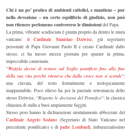
Chi è un po’ pratico di ambienti cattolici, e mantiene – pur
nella devozione – un certo equilibrio di giudizio,
non può
non ritenere perlomeno controverse le dimissioni
del Papa.
La prima, vibrante scudisciata è giunta proprio da dentro le mura
vaticane:
il Cardinale Stanislao Dziwisz
, già segretario
personale di Papa Giovanni Paolo II e creato Cardinale dallo
stesso, ci ha messo mezza giornata per sparare la prima,
impeccabile cannonata.
“
Wojtyla decise di restare sul Soglio pontificio fino alla fine
della sua vita perché riteneva che dalla croce non si scende
“:
una clavata, del resto formalmente e teologicamente
inappuntabile. Poco rilievo ha poi la parziale retromarcia dello
stesso Dziwisz, “
Rispetto le decisioni del Pontefice
“: la classica
chiusura di stalla a buoi ampiamente fuggiti.
Stesso peso hanno le dichiarazioni stentatamente abbozzate del
Cardinale Angelo Sodano
(Segretario di Stato Vaticano nel
precedente pontificato) e di
padre Lombardi
, imbarazzatissimo