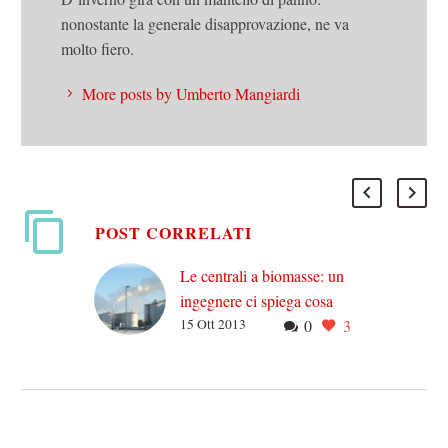
nonostante la generale disapprovazione, ne va
molto fiero.
More posts by Umberto Mangiardi
POST CORRELATI
Le centrali a biomasse: un
ingegnere ci spiega cosa
15 Ott 2013
0
3
sono, come funzionano e
quali problemi possono
arrecare
Il 9 ottobre è stato
inaugurato a Crescentino,