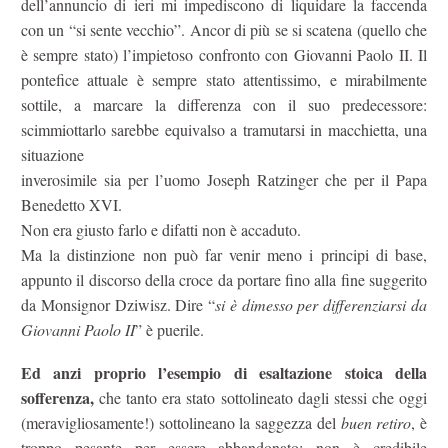
dell’annuncio di ieri mi impediscono di liquidare la faccenda
con un “si sente vecchio”. Ancor di più se si scatena (quello che
è sempre stato) l’impietoso confronto con Giovanni Paolo II. Il
pontefice attuale è sempre stato attentissimo, e mirabilmente
sottile, a marcare la differenza con il suo predecessore:
scimmiottarlo sarebbe equivalso a tramutarsi in macchietta, una
situazione
inverosimile sia per l’uomo Joseph Ratzinger che per il Papa
Benedetto XVI.
Non era giusto farlo e difatti non è accaduto.
Ma la distinzione non può far venir meno i principi di base,
appunto il discorso della croce da portare fino alla fine suggerito
da Monsignor Dziwisz. Dire “
si è dimesso per differenziarsi da
Giovanni Paolo II
” è puerile.
Ed anzi proprio l’esempio di esaltazione stoica della
sofferenza,
che tanto era stato sottolineato dagli stessi che oggi
(meravigliosamente!) sottolineano la saggezza del
buen retiro
, è
troppo pesante per essere abbandonato: non è credibile