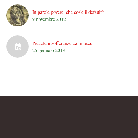
In parole povere: che cos'è il default?
9 novembre 2012
Piccole insofferenze...al museo
25 gennaio 2013