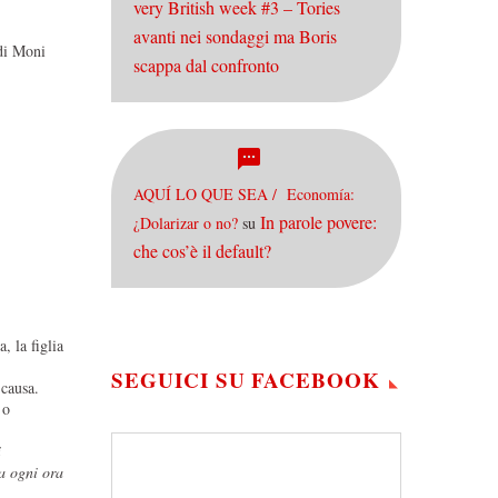
very British week #3 – Tories
avanti nei sondaggi ma Boris
 di Moni
scappa dal confronto
AQUÍ LO QUE SEA / Economía:
In parole povere:
¿Dolarizar o no?
su
che cos’è il default?
, la figlia
SEGUICI SU FACEBOOK
 causa.
 o
i
a ogni ora