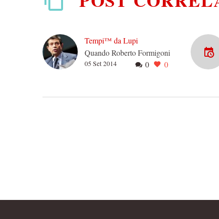
Tempi™ da Lupi
Quando Roberto Formigoni
05 Set 2014
0
0
atterrava in elicottero ai
meeting di CL, il futuro
ministro delle Infrastrutture
e dei Trasporti non aveva…