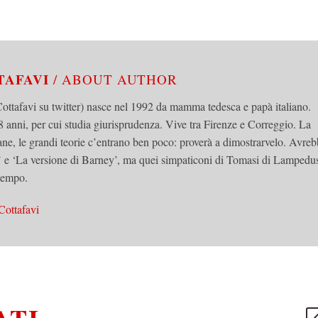
TAFAVI
/ ABOUT AUTHOR
tafavi su twitter) nasce nel 1992 da mamma tedesca e papà italiano.
 anni, per cui studia giurisprudenza. Vive tra Firenze e Correggio. La
mane, le grandi teorie c’entrano ben poco: proverà a dimostrarvelo. Avre
o’ e ‘La versione di Barney’, ma quei simpaticoni di Tomasi di Lampedu
 tempo.
Cottafavi
ATI