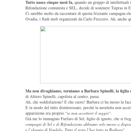
Tutto nasce cinque mesi fa,
quando un gruppo di intellettuali it
Rifondazione comunista e SEL, decide di sostenere Tsipras in 
Ci sarebbe molto da raccontare di questa frizzante campagna ele
Ovadia, i flash mob organizzati da Carlo Freccero. Ah, anche q
Ma non divaghiamo, torniamo a Barbara Spinelli, la figlia d
di Altiero Spinelli, capolista al centro, passa.
Ah, che soddisfazione! E che cuore! Barbara ci ha messo la facc
E in modo del tutto disinteressato, perché la neoeletta non accett
apparizione era proprio “
io non accetterò il seggio
“.
Già me lo immagino Furfaro di Sel, figlio di ignoto, che si freg
compagni di Sel e di Rifondazione abbiamo solo messo a disposi
e l’eloquio di Vendola. Tutto il resto l’hai fatto tu Barbara
“.