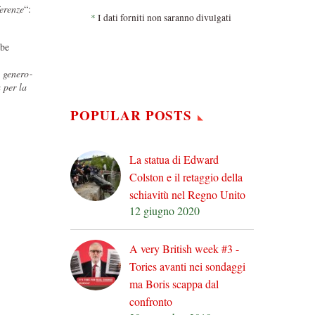
e­renze
“:
*
I dati forniti non saranno divulgati
bbe
 gene­ro­
a per la
POPULAR POSTS
La statua di Edward
Colston e il retaggio della
schiavitù nel Regno Unito
12 giugno 2020
A very British week #3 -
Tories avanti nei sondaggi
ma Boris scappa dal
confronto