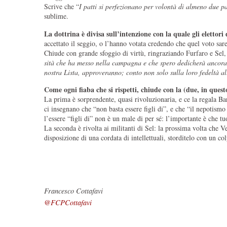
Scrive che “
I patti si per­fe­zio­nano per volontà di almeno due pa
sublime.
La dottrina è divisa sull’intenzione con la quale gli elettori 
accettato il seggio, o l’hanno votata credendo che quel voto sare
Chiude con grande sfoggio di virtù, ringraziando Furfaro e Sel, 
sità che ha messo nella cam­pa­gna e che spero dedi­cherà ancora al
nostra Lista, appro­ve­ranno; conto non solo sulla loro fedeltà al
Come ogni fiaba che si rispetti, chiude con la (due, in quest
La prima è sorprendente, quasi rivoluzionaria, e ce la regala Bar
ci insegnano che “non basta essere figli di”, e che “il nepotismo
l’essere “figli di” non è un male di per sé: l’importante è che tu
La seconda è rivolta ai militanti di Sel: la prossima volta che V
disposizione di una cordata di intellettuali, storditelo con un col
Francesco Cottafavi
@FCPCottafavi