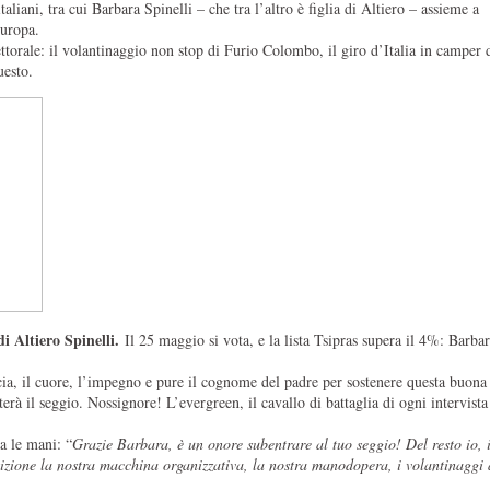
aliani, tra cui Barbara Spinelli – che tra l’altro è figlia di Altiero – assieme a
Europa.
ttorale: il volantinaggio non stop di Furio Colombo, il giro d’Italia in camper
uesto.
i Altiero Spinelli.
Il 25 maggio si vota, e la lista Tsipras supera il 4%: Barbara
ia, il cuore, l’impegno e pure il cognome del padre per sostenere questa buona
erà il seggio. Nossignore! L’evergreen, il cavallo di battaglia di ogni intervista
a le mani: “
Grazie Barbara, è un onore subentrare al tuo seggio! Del resto io, 
zione la nostra macchina organizzativa, la nostra manodopera, i volantinaggi 