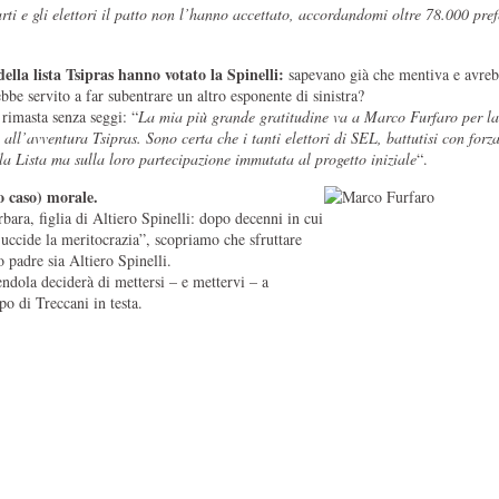
rti e gli elet­tori il patto non l’hanno accet­tato, accor­dan­domi oltre 78.000 pref
della lista Tsipras hanno votato la Spinelli:
sapevano già che mentiva e avre
bbe servito a far subentrare un altro esponente di sinistra?
rimasta senza seggi: “
La mia più grande gra­ti­tu­dine va a Marco Fur­faro per la
l’avventura Tsi­pras. Sono certa che i tanti elet­tori di SEL, bat­tu­tisi con forz
la Lista ma sulla loro partecipazione immu­tata al pro­getto ini­ziale
“.
o caso) morale.
bara, figlia di Altiero Spinelli: dopo decenni in cui
 uccide la meritocrazia”, scopriamo che sfruttare
o padre sia Altiero Spinelli.
endola deciderà di mettersi – e mettervi – a
po di Treccani in testa.