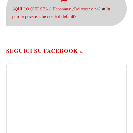
In
AQUÍ LO QUE SEA / Economía: ¿Dolarizar o no?
su
parole povere: che cos’è il default?
SEGUICI SU FACEBOOK