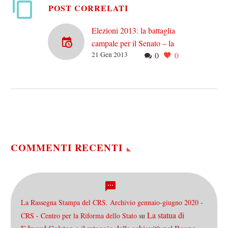
POST CORRELATI
Elezioni 2013: la battaglia
campale per il Senato – la
21 Gen 2013
0
0
Sicilia
Ieri abbiamo visto cosa
dicono i sondaggi sulle
imminenti elezioni
politiche, comparando i dati
dei principali studi di
sondaggi, ottenendo…
COMMENTI RECENTI
La Rassegna Stampa del CRS. Archivio gennaio-giugno 2020 -
La statua di
CRS - Centro per la Riforma dello Stato
su