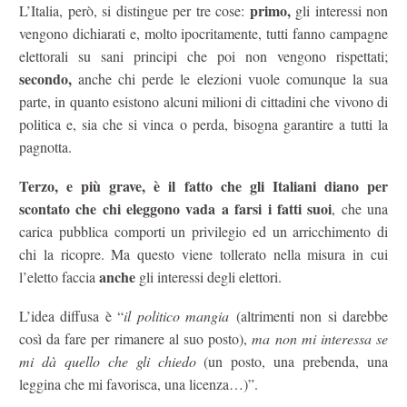
primo,
L’Italia, però, si distingue per tre cose:
gli interessi non
vengono dichiarati e, molto ipocritamente, tutti fanno campagne
elettorali su sani principi che poi non vengono rispettati;
secondo,
anche chi perde le elezioni vuole comunque la sua
parte, in quanto esistono alcuni milioni di cittadini che vivono di
politica e, sia che si vinca o perda, bisogna garantire a tutti la
pagnotta.
Terzo, e più grave, è il fatto che gli Italiani diano per
scontato che chi eleggono vada a farsi i fatti suoi
, che una
carica pubblica comporti un privilegio ed un arricchimento di
chi la ricopre. Ma questo viene tollerato nella misura in cui
anche
l’eletto faccia
gli interessi degli elettori.
L’idea diffusa è “
il politico mangia
(altrimenti non si darebbe
così da fare per rimanere al suo posto),
ma non mi interessa se
mi dà quello che gli chiedo
(un posto, una prebenda, una
leggina che mi favorisca, una licenza…)”.