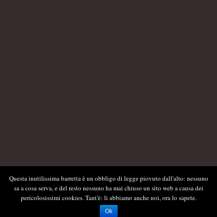
Questa inutilissima barretta è un obbligo di legge piovuto dall'alto: nessuno
sa a cosa serva, e del resto nessuno ha mai chiuso un sito web a causa dei
pericolosissimi cookies. Tant'è: li abbiamo anche noi, ora lo sapete.
Ok