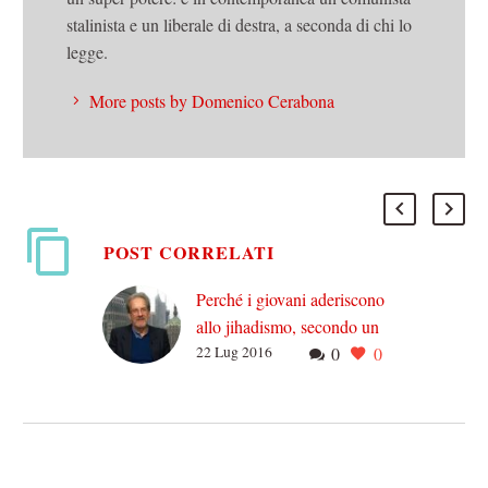
stalinista e un liberale di destra, a seconda di chi lo
legge.
More posts by Domenico Cerabona
POST CORRELATI
Perché i giovani aderiscono
allo jihadismo, secondo un
22 Lug 2016
0
0
antropologo
Quello che segue è il
discorso di un
antropologo, Scott
Atran, sullo jihadismo