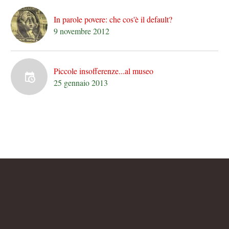
In parole povere: che cos'è il default?
9 novembre 2012
Piccole insofferenze...al museo
25 gennaio 2013