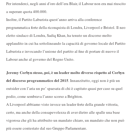
Per intenderci, negli anni d’oro dell’era Blair, il Labour non era mai riuscito
a superare quota 400.000.
Inoltre, il Partito Laburista quest’anno arriva alla conference
programmatica forte della riconquista di Londra, Liverpool e Bristol.
Il neo
eletto sindaco di Londra, Sadiq Khan, ha tenuto un discorso molto
applaudito in cui ha sottolineando la capacità di governo locale del Partito
Laburista e invocando l’unione del partito al fine di portare di nuovo il
Labour anche al governo del Regno Unito.
Jeremy Corbyn stesso, poi, è un leader molto diverso rispetto al Corbyn
del discorso programmatico del 2015
. Innanzitutto, oggi non è più un
outsider con l’aria un po’ spaesata di chi è capitato quasi per caso su quel
podio, come sembrava l’anno scorso a Brighton.
A Liverpool abbiamo visto invece un leader forte della grande vittoria,
certo, ma anche della consapevolezza di aver dietro alle spalle una base
vigorosa che gli ha attribuito un mandato chiaro, un mandato che non può
più essere contestato dal suo Gruppo Parlamentare.