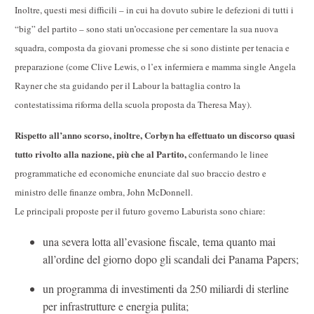
Inoltre, questi mesi difficili – in cui ha dovuto subire le defezioni di tutti i
“big” del partito – sono stati un’occasione per cementare la sua nuova
squadra, composta da giovani promesse che si sono distinte per tenacia e
preparazione (come Clive Lewis, o l’ex infermiera e mamma single Angela
Rayner che sta guidando per il Labour la battaglia contro la
contestatissima riforma della scuola proposta da Theresa May).
Rispetto all’anno scorso, inoltre, Corbyn ha effettuato un discorso quasi
tutto rivolto alla nazione, più che al Partito,
confermando le linee
programmatiche ed economiche enunciate dal suo braccio destro e
ministro delle finanze ombra, John McDonnell.
Le principali proposte per il futuro governo Laburista sono chiare:
una severa lotta all’evasione fiscale, tema quanto mai
all’ordine del giorno dopo gli scandali dei Panama Papers;
un programma di investimenti da 250 miliardi di sterline
per infrastrutture e energia pulita;