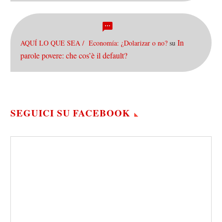
In
AQUÍ LO QUE SEA / Economía: ¿Dolarizar o no?
su
parole povere: che cos’è il default?
SEGUICI SU FACEBOOK