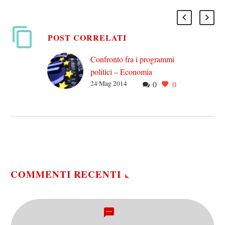
POST CORRELATI
Confronto fra i programmi
politici – Economia
24 Mag 2014
0
0
Mai, come in queste
elezioni, le riforme
economiche sono state così
correlate con la struttura
stessa dell’Unione
Europea.Per via del…
COMMENTI RECENTI