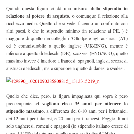
misura dello stipendio in
Quindi questa figura ci dà una
relazione al potere di acquisto
, o comunque il relazione alla
ricchezza media. Quello che si vede, facendo un confronto con
altri paesi, è che lo stipendio minimo (in relazione al PIL ) è
maggiore di quello dei colleghi d’Oltralpe e agli austriaci (AT)
ed è commisurabile a quello inglese (UK/ENG), mentre è
inferiore a quello di tedeschi (DE), scozzesi (ENG/SCO); quello
massimo invece è inferiore a francesi, spagnoli, inglesi, scozzesi,
austriaci e tedeschi, ma è superiore a quello di danesi e svedesi.
Quello che dice, però, la figura impaginata qui sopra è però
ci vogliono circa 35 anni per ottenere lo
preoccupante:
stipendio massimo
, a differenza dei 6-10 anni per i britannici,
dei 12 anni per i danesi, e 20 anni per i francesi. Peggio di noi
solo ungheresi, romeni e spagnoli (lo stipendio italiano cresce di
circa il 140% dal minimo, quello romeno di oltre il 260%).