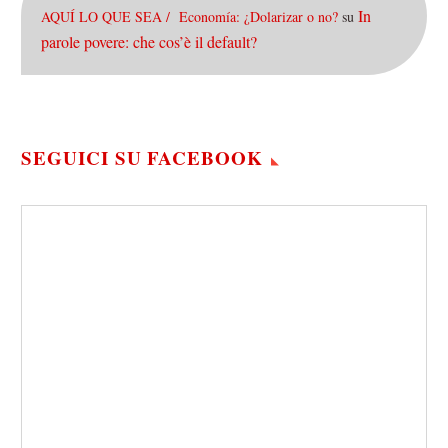
In
AQUÍ LO QUE SEA / Economía: ¿Dolarizar o no?
su
parole povere: che cos’è il default?
SEGUICI SU FACEBOOK