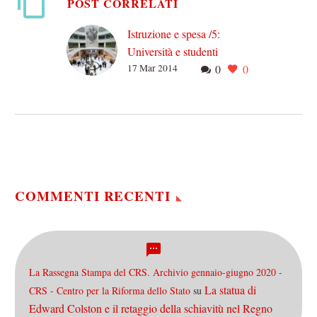
POST CORRELATI
Istruzione e spesa /5:
Università e studenti
17 Mar 2014
0
0
Vi sono da analizzare altri
importanti indicatori per
quanto riguarda la salute
dell’Università italiana (e
quindi anche della
ricerca). In particolare,…
COMMENTI RECENTI
La Rassegna Stampa del CRS. Archivio gennaio-giugno 2020 -
La statua di
CRS - Centro per la Riforma dello Stato
su
Edward Colston e il retaggio della schiavitù nel Regno