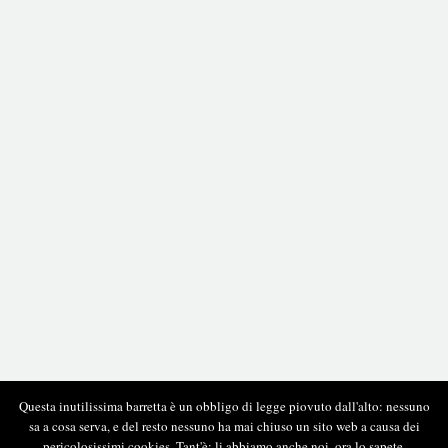
Questa inutilissima barretta è un obbligo di legge piovuto dall'alto: nessuno
sa a cosa serva, e del resto nessuno ha mai chiuso un sito web a causa dei
pericolosissimi cookies. Tant'è: li abbiamo anche noi, ora lo sapete.