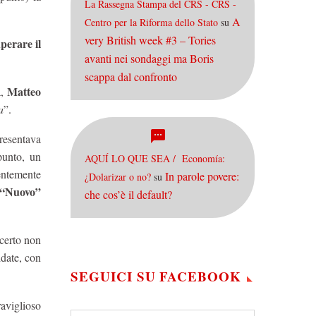
La Rassegna Stampa del CRS - CRS -
A
Centro per la Riforma dello Stato
su
very British week #3 – Tories
perare il
avanti nei sondaggi ma Boris
scappa dal confronto
Matteo
a,
a
”.
presentava
punto, un
AQUÍ LO QUE SEA / Economía:
dentemente
In parole povere:
¿Dolarizar o no?
su
l “Nuovo”
che cos’è il default?
 certo non
idate, con
SEGUICI SU FACEBOOK
raviglioso