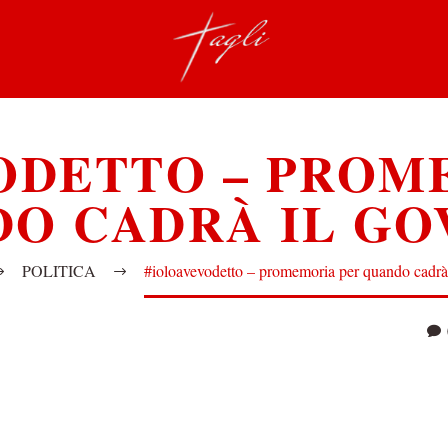
ODETTO – PROM
O CADRÀ IL G
POLITICA
#ioloavevodetto – promemoria per quando cadrà 