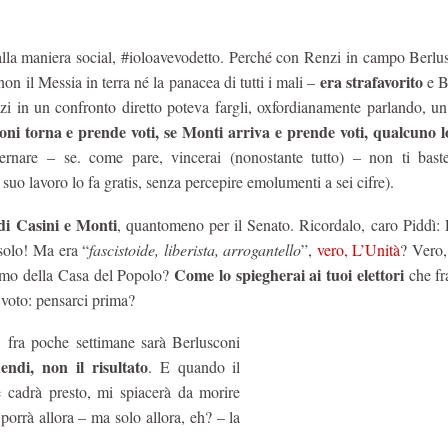
 alla maniera social, #ioloavevodetto. Perché con Renzi in campo Berlu
era strafavorito
non il Messia in terra né la panacea di tutti i mali –
e B
zi in un confronto diretto poteva fargli, oxfordianamente parlando, u
oni torna e prende voti, se Monti arriva e prende voti, qualcuno 
ernare – se. come pare, vincerai (nonostante tutto) – non ti bast
suo lavoro lo fa gratis, senza percepire emolumenti a sei cifre).
 di Casini e Monti
, quantomeno per il Senato. Ricordalo, caro Piddì: 
-solo! Ma era “
fascistoide, liberista, arrogantello
”,
vero, L’Unità
? Vero,
Come lo spiegherai ai tuoi elettori
uomo della Casa del Popolo?
che fr
i voto: pensarci prima?
 fra poche settimane sarà Berlusconi
ndi, non il risultato
. E quando il
 cadrà presto, mi spiacerà da morire
porrà allora – ma solo allora, eh? – la