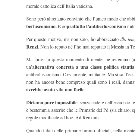
morale cattolica dell’Italia vaticana.
Sono però altrettanto convinto che l’unico modo che a
berlusconismo. E soprattutto l’antiberlusconismo
milit
Per questo motivo, ma non solo, ho abbracciato
illo te
Renzi
. Non lo reputo né l’ho mai reputato il Messia in Ter
Ma forse, in questo momento di niente, ne avremmo (a
alternativa concreta a una classe politica stantia
un’
antiberlusconismo. Ovviamente, militante. Ma si sa, l’est
non ha ancora bene compreso quali sono i reali, dannat
avrebbe avuto vita non facile.
Diciamo pure impossibile
: senza cadere nell’esercizio re
è bestemmia asserire che le Primarie del Pd (sia chiaro, s
regole modificate ad hoc. Ad Renzum.
Quando i dati delle primarie furono ufficiali, nella ment