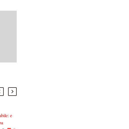
abile: e
L’Imu, io ve l’ho data e io
pa
ve la toglierò