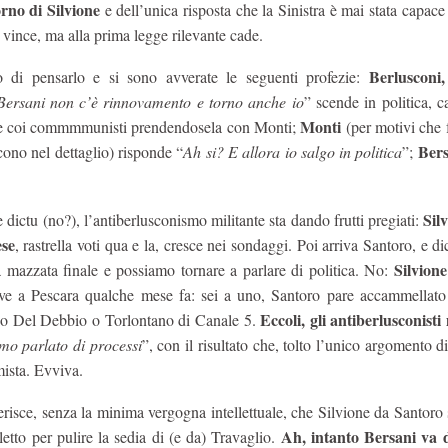
rno di Silvione
e dell’unica risposta che la Sinistra è mai stata capace 
vince, ma alla prima legge rilevante cade.
Berlusconi,
di pensarlo e si sono avverate le seguenti profezie:
Bersani non c’è rinnovamento e torno anche io
” scende in politica, 
Monti
che coi commmmunisti prendendosela con Monti;
(per motivi che 
Bers
ono nel dettaglio) risponde “
Ah si? E allora io salgo in politica
”;
Silv
 dictu (no?), l’antiberlusconismo militante sta dando frutti pregiati:
ese
, rastrella voti qua e la, cresce nei sondaggi. Poi arriva Santoro, e di
Silvione
 mazzata finale e possiamo tornare a parlare di politica. No:
ve a Pescara qualche mese fa: sei a uno, Santoro pare accammellat
Eccoli, gli antiberlusconisti 
meno Del Debbio o Torlontano di Canale 5.
o parlato di processi
”, con il risultato che, tolto l’unico argomento di
mista. Evviva.
serisce, senza la minima vergogna intellettuale, che Silvione da Santoro
Ah, intanto Bersani va 
letto per pulire la sedia di (e da) Travaglio.