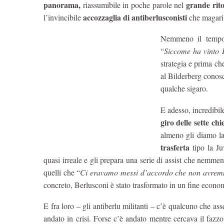
panorama,
grande rito
riassumibile in poche parole nel
accozzaglia di antiberlusconisti
l’invincibile
che magari 
Nemmeno il tempo 
“
Siccome ha vinto 
strategia e prima 
al Bilderberg conosc
qualche sigaro.
E adesso, incredibile
giro delle sette chi
almeno gli diamo la
trasferta
tipo la Ju
quasi irreale e gli prepara una serie di assist che nem
quelli che “
Ci eravamo messi d’accordo che non avremm
concreto, Berlusconi è stato trasformato in un fine econo
E fra loro – gli antiberlu militanti – c’è qualcuno che as
andato in crisi. Forse c’è andato mentre cercava il fazzo