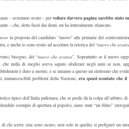
voltare davvero pagina sarebbe stato su
bbiamo – avremmo avuto – per
ante – che, detto fuori dai denti, mi ha letteralmente sfiancato.
mpore
la proposta del candidato “nuovo” alle primarie del centrosinistr
ra, e anche io sono restio ad accettare la retorica del “
nuovo che avanz
vuto) bisogno, del “
nuovo che avanza
”. Soprattutto se il nuovo rap
, che nulla di meglio aveva saputo sfoderare negli anni se non, ap
ablishment è duro a morire, e se uniamo a questo un elettorato che evi
era quasi scontato che i
i, immarcescibili problemi della Nazione,
torico tipico dell’Italia pallonara, che se perde dà la colpa all’arbitro, di
plendido esempio di apertura al popolo), siano state “un filino” eterogu
e di chi scrive (ma sono sicuro, non solo in quella) si prefigurò un me