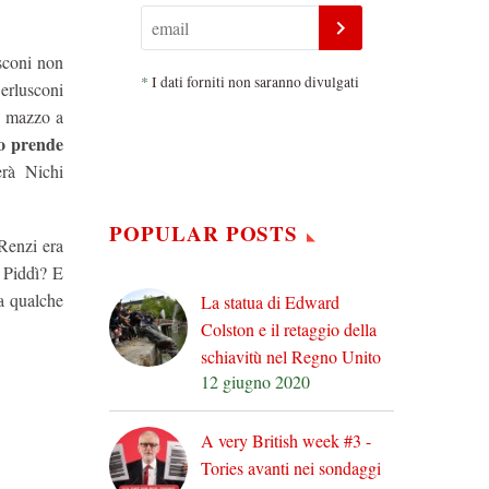
sconi non
*
I dati forniti non saranno divulgati
erlusconi
n mazzo a
lo prende
erà Nichi
POPULAR POSTS
Renzi era
 Piddì? E
a qualche
La statua di Edward
Colston e il retaggio della
schiavitù nel Regno Unito
12 giugno 2020
A very British week #3 -
Tories avanti nei sondaggi