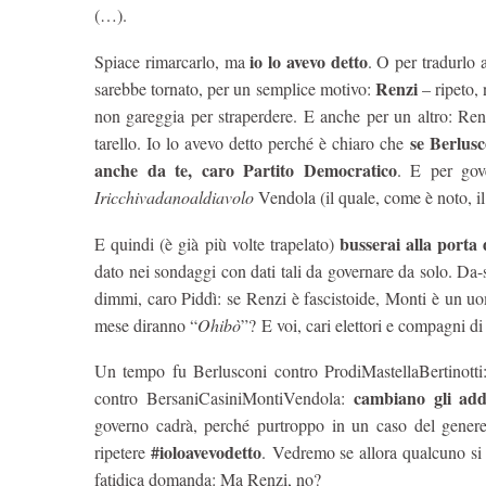
(…).
io lo avevo detto
Spiace rimarcarlo, ma
. O per tradurlo
Renzi
sarebbe tornato, per un semplice motivo:
– ripeto, 
non gareggia per straperdere. E anche per un altro: Ren
se Berlusc
tarello. Io lo avevo detto perché è chiaro che
anche da te, caro Partito Democratico
. E per gov
Iricchivadanoaldiavolo
Vendola (il quale, come è noto, il 
busserai alla porta
E quindi (è già più volte trapelato)
dato nei sondaggi con dati tali da governare da solo. Da
dimmi, caro Piddì: se Renzi è fascistoide, Monti è un 
mese diranno “
Ohibò
”? E voi, cari elettori e compagni d
Un tempo fu Berlusconi contro ProdiMastellaBertinotti:
cambiano gli adde
contro BersaniCasiniMontiVendola:
governo cadrà, perché purtroppo in un caso del genere
#ioloavevodetto
ripetere
. Vedremo se allora qualcuno si 
fatidica domanda: Ma Renzi, no?