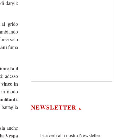
di dargli:
al grido
cambiando
forse solo
ani
fuma
ione fa il
ci: adesso
 vince in
o in modo
militanti
:
NEWSLETTER
 battaglia
 sia anche
Iscriverti alla nostra Newsletter:
da Vespa