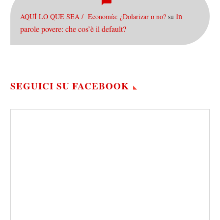
In
AQUÍ LO QUE SEA / Economía: ¿Dolarizar o no?
su
parole povere: che cos’è il default?
SEGUICI SU FACEBOOK