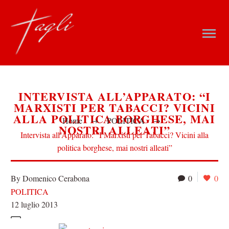
INTERVISTA ALL’APPARATO: “I
MARXISTI PER TABACCI? VICINI
ALLA POLITICA BORGHESE, MAI
Home
POLITICA
NOSTRI ALLEATI”
Intervista all’Apparato: “I Marxisti per Tabacci? Vicini alla
politica borghese, mai nostri alleati”
By Domenico Cerabona
0
0
POLITICA
12 luglio 2013