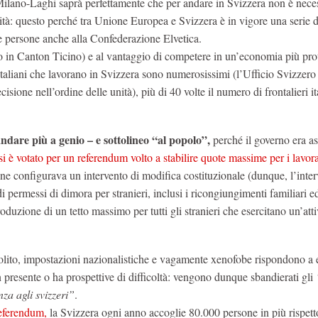
 Milano-Laghi saprà perfettamente che per andare in Svizzera non è nece
ità: questo perché tra Unione Europea e Svizzera è in vigore una serie di 
e persone anche alla Confederazione Elvetica.
no in Canton Ticino) e al vantaggio di competere in un’economia più prot
italiani che lavorano in Svizzera sono numerosissimi (l’Ufficio Svizzero
cisione nell’ordine delle unità), più di 40 volte il numero di frontalieri it
andare più a genio – e sottolineo “al popolo”,
perché il governo era as
si è votato per un referendum volto a stabilire quote massime per i lavora
one configurava un intervento di modifica costituzionale (dunque, l’inte
 permessi di dimora per stranieri, inclusi i ricongiungimenti familiari ed
duzione di un tetto massimo per tutti gli stranieri che esercitano un’atti
lito, impostazioni nazionalistiche e vagamente xenofobe rispondono a 
un presente o ha prospettive di difficoltà: vengono dunque sbandierati gli
nza agli svizzeri”
.
 referendum,
la Svizzera ogni anno accoglie 80.000 persone in più rispett