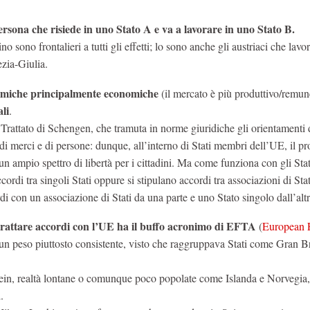
ersona che risiede in uno Stato A e va a lavorare in uno Stato B.
sono frontalieri a tutti gli effetti; lo sono anche gli austriaci che lavo
ezia-Giulia.
namiche principalmente economiche
(il mercato è più produttivo/remun
li
.
rattato di Schengen, che tramuta in norme giuridiche gli orientamenti 
e di merci e di persone: dunque, all’interno di Stati membri dell’UE, il p
 un ampio spettro di libertà per i cittadini. Ma come funziona con gli Sta
rdi tra singoli Stati oppure si stipulano accordi tra associazioni di Stat
i con un associazione di Stati da una parte e uno Stato singolo dall’altr
ntrattare accordi con l’UE ha il buffo acronimo di EFTA
(
European 
a un peso piuttosto consistente, visto che raggruppava Stati come Gran B
ein, realtà lontane o comunque poco popolate come Islanda e Norvegia
a
.