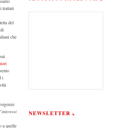
ssario
trattati
etta del
 di
aliani che
sai
tori
rvento
 i
vità
esigenze
“interessi
NEWSLETTER
o a quelle