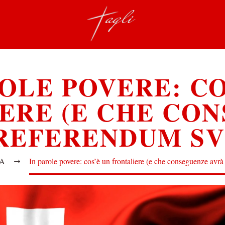
ROLE POVERE: CO
ERE (E CHE CO
 REFERENDUM SV
CA
In parole povere: cos’è un frontaliere (e che conseguenze avrà