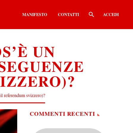
MANIFESTO
CONTATTI
ACCEDI
S’È UN
NSEGUENZE
IZZERO)?
 il referendum svizzero)?
COMMENTI RECENTI