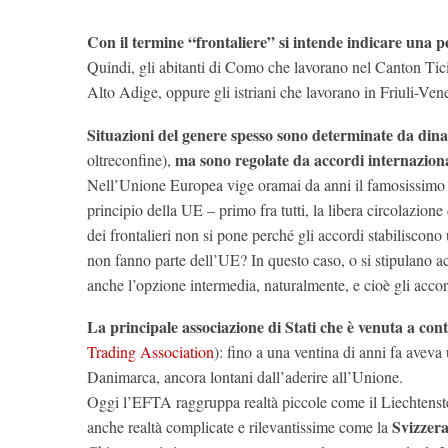
Con il termine “frontaliere” si intende indicare una p
Quindi, gli abitanti di Como che lavorano nel Canton Ticino 
Alto Adige, oppure gli istriani che lavorano in Friuli-Ven
Situazioni del genere spesso sono determinate da di
ma sono regolate da accordi internaziona
oltreconfine),
Nell’Unione Europea vige oramai da anni il famosissimo T
principio della UE – primo fra tutti, la libera circolazion
dei frontalieri non si pone perché gli accordi stabiliscono
non fanno parte dell’UE? In questo caso, o si stipulano acco
anche l’opzione intermedia, naturalmente, e cioè gli accord
La principale associazione di Stati che è venuta a co
Trading Association
): fino a una ventina di anni fa avev
Danimarca, ancora lontani dall’aderire all’Unione.
Oggi l’EFTA raggruppa realtà piccole come il Liechtenst
Svizzer
anche realtà complicate e rilevantissime come la