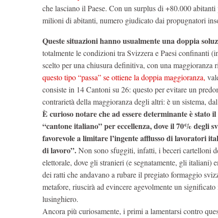
che lasciano il Paese. Con un surplus di +80.000 abitanti
milioni di abitanti, numero giudicato dai propugnatori insos
Queste situazioni hanno usualmente una doppia soluzio
totalmente le condizioni tra Svizzera e Paesi confinanti (i
scelto per una chiusura definitiva, con una maggioranza ri
questo tipo “passa” se ottiene la doppia maggioranza,
val
consiste in 14 Cantoni su 26: questo per evitare un predom
contrarietà della maggioranza degli altri: è un sistema, da
È curioso notare che ad essere determinante è stato il 
“cantone italiano” per eccellenza, dove il 70% degli svi
favorevole a limitare l’ingente afflusso di lavoratori ita
di lavoro”.
Non sono sfuggiti, infatti, i beceri cartelloni
elettorale, dove gli stranieri (e segnatamente, gli italiani
dei ratti che andavano a rubare il pregiato formaggio sviz
metafore, riuscirà ad evincere agevolmente un significato
lusinghiero.
Ancora più curiosamente, i primi a lamentarsi contro que