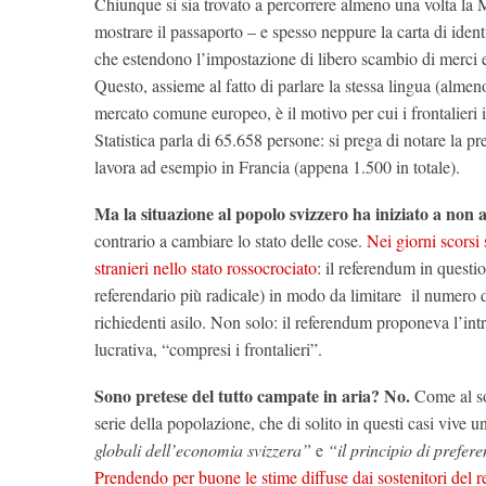
Chiunque si sia trovato a percorrere almeno una volta la
mostrare il passaporto – e spesso neppure la carta di ident
che estendono l’impostazione di libero scambio di merci 
Questo, assieme al fatto di parlare la stessa lingua (alme
mercato comune europeo, è il motivo per cui i frontalieri 
Statistica parla di 65.658 persone: si prega di notare la pre
lavora ad esempio in Francia (appena 1.500 in totale).
Ma la situazione al popolo svizzero ha iniziato a non 
contrario a cambiare lo stato delle cose.
Nei giorni scorsi 
stranieri nello stato rossocrociato
: il referendum in questi
referendario più radicale) in modo da limitare il numero di
richiedenti asilo. Non solo: il referendum proponeva l’intro
lucrativa, “compresi i frontalieri”.
Sono pretese del tutto campate in aria? No.
Come al so
serie della popolazione, che di solito in questi casi vive 
globali dell’economia svizzera”
e
“il principio di prefere
Prendendo per buone le stime diffuse dai sostenitori del