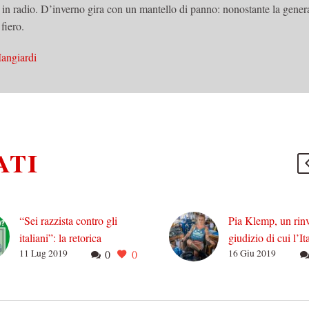
in radio. D’inverno gira con un mantello di panno: nonostante la gener
fiero.
angiardi
ATI
“Sei razzista contro gli
Pia Klemp, un rinv
italiani”: la retorica
giudizio di cui l’Ita
11 Lug 2019
0
0
16 Giu 2019
dell’endofobia e altre
dovrà vergognare
stupidaggini
Pia Klemp è una b
“Sei razzista contro gli
tedesca di 35 anni, 
italiani, ti importa più degli
ambientalista e um