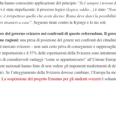
volta hanno conosciuto applicazione del principio
“Si è sempre i terroni d
s è stata stupefacente: il processo logico (
logico, oddio…
) è stato
“Non 
o; è irrispettoso quello che avete deciso; Roma deve darci la possibilità
ri stranieri a caso”
. Seguono tirate contro la Kyenge e lo ius soli.
vore del governo svizzero nei confronti di questo referendum. Il gov
ne ragioni:
una presa di posizione del genere nei confronti dei cittadini
l mercato svizzero – non sarà certo priva di conseguenze e rappresaglie
e importazioni e il 57% delle esportazioni della Svizzera sono intrattenu
uto di considerevoli vantaggi “come se appartenessero” all’Unione Europ
erni nazionali hanno finto di non vedere gli imponenti trasferimenti di d
cale). Se l’atteggiamento della Svizzera dovesse cambiare, l’Europa ha mo
.
La sospensione del progetto Erasmus per gli studenti svizzeri
è soltan