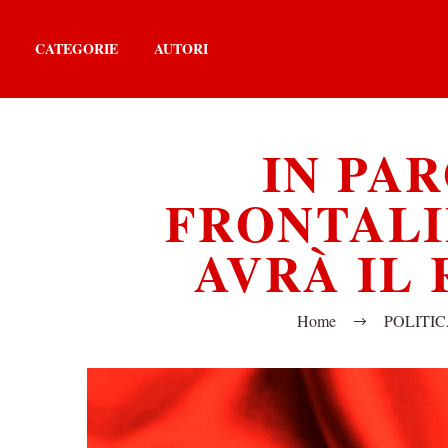
CATEGORIE
AUTORI
IN PA
FRONTALI
AVRÀ IL
Home
POLITI