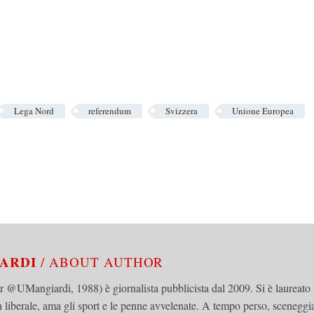
Lega Nord
referendum
Svizzera
Unione Europea
IARDI
/ ABOUT AUTHOR
 @UMangiardi, 1988) è giornalista pubblicista dal 2009. Si è laureato 
 liberale, ama gli sport e le penne avvelenate. A tempo perso, sceneggi