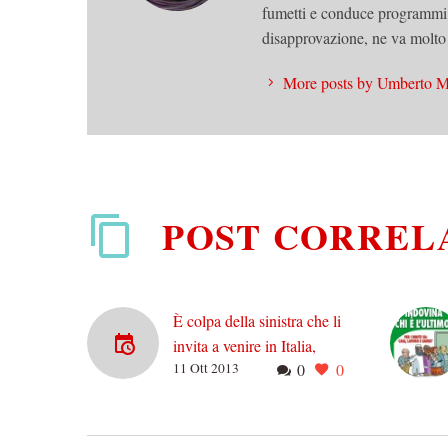
fumetti e conduce programmi 
disapprovazione, ne va molto 
More posts by Umberto M
POST CORREL
È colpa della sinistra che li
invita a venire in Italia,
11 Ott 2013
0
0
come no!
In questi giorni c’è tutto un
gran darsi da fare da parte
dei leghisti per difendere il