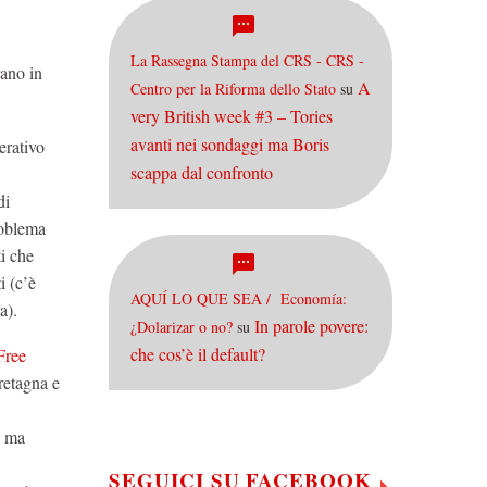
La Rassegna Stampa del CRS - CRS -
rano in
A
Centro per la Riforma dello Stato
su
very British week #3 – Tories
avanti nei sondaggi ma Boris
erativo
scappa dal confronto
di
roblema
ti che
i (c’è
AQUÍ LO QUE SEA / Economía:
a).
In parole povere:
¿Dolarizar o no?
su
che cos’è il default?
Free
retagna e
, ma
SEGUICI SU FACEBOOK