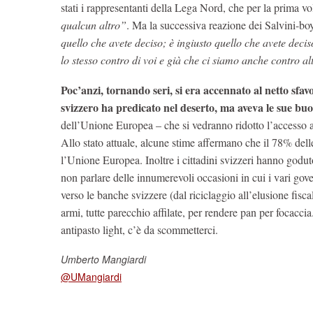
stati i rappresentanti della Lega Nord, che per la prima 
qualcun altro”
. Ma la successiva reazione dei Salvini-boy
quello che avete deciso; è ingiusto quello che avete decis
lo stesso contro di voi e già che ci siamo anche contro alt
Poc’anzi, tornando seri, si era accennato al netto sfa
svizzero ha predicato nel deserto, ma aveva le sue buo
dell’Unione Europea – che si vedranno ridotto l’accesso a
Allo stato attuale, alcune stime affermano che il 78% dell
l’Unione Europea. Inoltre i cittadini svizzeri hanno god
non parlare delle innumerevoli occasioni in cui i vari gov
verso le banche svizzere (dal riciclaggio all’elusione fis
armi, tutte parecchio affilate, per rendere pan per focaccia
antipasto light, c’è da scommetterci.
Umberto Mangiardi
@UMangiardi