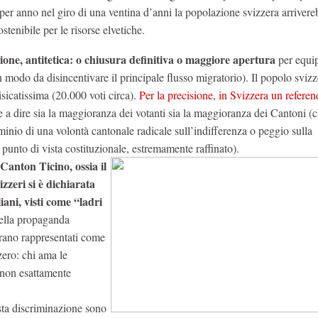
 per anno nel giro di una ventina d’anni la popolazione svizzera arriver
tenibile per le risorse elvetiche.
ne, antitetica: o chiusura definitiva o maggiore apertura
per equi
n modo da disincentivare il principale flusso migratorio). Il popolo sviz
sicatissima (20.000 voti circa).
Per la precisione, in Svizzera un refere
e a dire sia la maggioranza dei votanti sia la maggioranza dei Cantoni (
inio di una volontà cantonale radicale sull’indifferenza o peggio sulla
l punto di vista costituzionale, estremamente raffinato).
Canton Ticino, ossia il
zzeri si è dichiarata
liani, visti come “ladri
 della propaganda
) erano rappresentati come
zero: chi ama le
 non esattamente
sta discriminazione sono