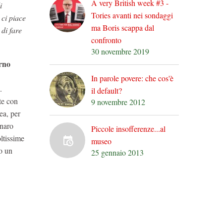
A very British week #3 -
i
Tories avanti nei sondaggi
ci piace
ma Boris scappa dal
 di fare
confronto
30 novembre 2019
erno
In parole povere: che cos'è
.
il default?
te con
9 novembre 2012
ea, per
enaro
Piccole insofferenze...al
ltissime
museo
to un
25 gennaio 2013