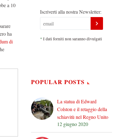
ebbe a 10
Iscriverti alla nostra Newsletter:
parare
zero ha
*
I dati forniti non saranno divulgati
ndum di
che
POPULAR POSTS
La statua di Edward
Colston e il retaggio della
schiavitù nel Regno Unito
12 giugno 2020