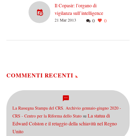
Il Copasir: l’organo di
vigilanza sull’intelligence
21 Mar 2013
0
0
tanto ambito da Grillo
Prima di salire al Quirinale
per incontrare il presidente
Napolitano, il leader del
Movimento 5 Stelle Beppe
Grillo ha rivendicato…
COMMENTI RECENTI
La Rassegna Stampa del CRS. Archivio gennaio-giugno 2020 -
La statua di
CRS - Centro per la Riforma dello Stato
su
Edward Colston e il retaggio della schiavitù nel Regno
Unito