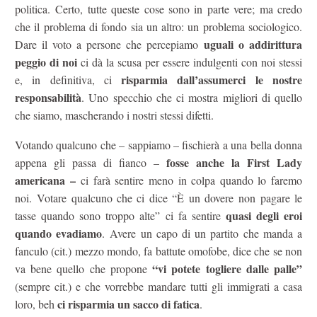
politica. Certo, tutte queste cose sono in parte vere; ma credo
che il problema di fondo sia un altro: un problema sociologico.
uguali o addirittura
Dare il voto a persone che percepiamo
peggio di noi
ci dà la scusa per essere indulgenti con noi stessi
risparmia dall’assumerci le nostre
e, in definitiva, ci
responsabilità
. Uno specchio che ci mostra migliori di quello
che siamo, mascherando i nostri stessi difetti.
Votando qualcuno che – sappiamo – fischierà a una bella donna
fosse anche la First Lady
appena gli passa di fianco –
americana –
ci farà sentire meno in colpa quando lo faremo
noi. Votare qualcuno che ci dice “È un dovere non pagare le
quasi degli eroi
tasse quando sono troppo alte” ci fa sentire
quando evadiamo
. Avere un capo di un partito che manda a
fanculo (cit.) mezzo mondo, fa battute omofobe, dice che se non
“vi potete togliere dalle palle”
va bene quello che propone
(sempre cit.) e che vorrebbe mandare tutti gli immigrati a casa
ci risparmia un sacco di fatica
loro, beh
.