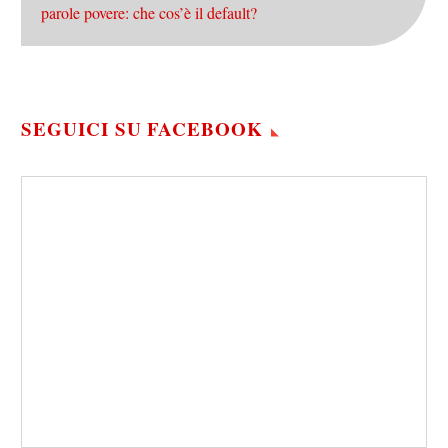
parole povere: che cos’è il default?
SEGUICI SU FACEBOOK