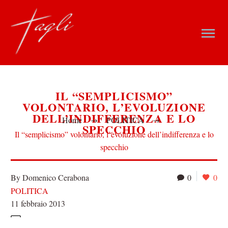
IL “SEMPLICISMO”
VOLONTARIO, L’EVOLUZIONE
DELL’INDIFFERENZA E LO
Home
POLITICA
SPECCHIO
Il “semplicismo” volontario, l’evoluzione dell’indifferenza e lo
specchio
By Domenico Cerabona
0
0
POLITICA
11 febbraio 2013