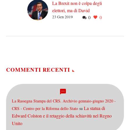
La Brexit non è colpa degli
elettori, ma di David
23 Gen 2019
0
0
Cameron
Ora che il parlamento
britannico ha bocciato
l’accordo sulla Brexit, sono
tornate alla carica le Marie
Antoniette dei giorni nostri,
…
COMMENTI RECENTI
La Rassegna Stampa del CRS. Archivio gennaio-giugno 2020 -
La statua di
CRS - Centro per la Riforma dello Stato
su
Edward Colston e il retaggio della schiavitù nel Regno
Unito