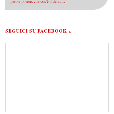
parole povere: che cos’è il default?
SEGUICI SU FACEBOOK