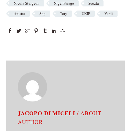
Nicola Sturgeon
Nigel Farage
Scozia
sinistra
Snp
Tory
UKIP
Verdi
JACOPO DI MICELI
/ ABOUT
AUTHOR