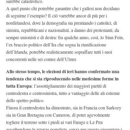
sarebbe catastrofico.
A quel punto chi potrebbe garantire che i gallesi non decidano
di seguirne l’esempio? E ciò varrebbe ancor di più per i
nordirlandesi, dove la demografia sta premiando i cattolici, di
sinistra, repubblicani e nazionalisti, a danno dei protestanti, da
sempre unionisti e di destra: fra qualche anno, così, lo Sinn Fein,
l’ex braccio politico dell’Ira che sogna la riunificazione
dell’Irlanda, potrebbe realisticamente sopraffare tutti i suoi
concorrenti nelle sei contee dell’Ulster.
Allo stesso tempo, le elezioni di ieri hanno confermato una
tendenza che si sta riproducendo nelle medesime forme in
tutta Europa
: l’assottigliamento dei maggiori partiti di
centrodestra e centrosinistra, tutto a vantaggio delle ali estreme
dello spettro politico.
Finora il centrodestra ha dimostrato, sia in Francia con Sarkozy
sia in Gran Bretagna con Cameron, di poter agevolmente
togliere il terreno sotto i piedi ai vari Farage e Le Pen
assorbendone le istanze populiste, senza per questo spaventare i