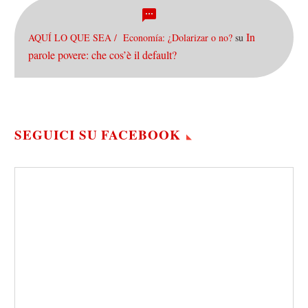
In
AQUÍ LO QUE SEA / Economía: ¿Dolarizar o no?
su
parole povere: che cos’è il default?
SEGUICI SU FACEBOOK