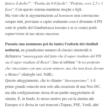
finisce il derby?
“. “
Partita da 0-0 facile
“. “
Perfetto, over 2,5 e 1
fisso
“. Con questo sistema mantiene moglie e figli.
Ma visto che le argomentazioni
ad hominem
non convincono
sempre tutti, proviamo a capire realmente cosa è diventato il PD
sotto le grinfie del Gianburrasca toscano e se (e come) potrà
sopravvivere al suo stesso successo.
Passata (ma nemmeno poi da tanto) l’euforia dei risultati
notturni,
un grandissimo numero di classici sinistroidi si
dichiarava “
amareggiato dal fatto che il super risultato del PD
sia il super risultato di Renzi
“, fino al sublime “
Avrei preferito
che vincessimo con uno scarto minore, ma che non fosse dovuto
a Matteo
” (dialoghi veri, NdR).
Questo atteggiamento, che io chiamo
“duroepurismo”,
è il
primo grande ostacolo non solo alla creazione di una Neo-DC,
ma alla configurazione stessa di un partito maggioritario di
sinistra. È, in fondo, lo stesso motivo per cui la sinistra alle
Europee si è divisa in vari tronconi (Tsipras, PSE, Verdi, altri