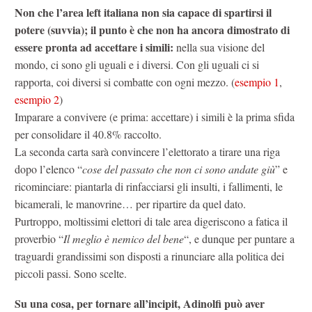
Non che l’area left italiana non sia capace di spartirsi il
potere (suvvia); il punto è che non ha ancora dimostrato di
essere pronta ad accettare i simili:
nella sua visione del
mondo, ci sono gli uguali e i diversi. Con gli uguali ci si
rapporta, coi diversi si combatte con ogni mezzo. (
esempio 1
,
esempio 2
)
Imparare a convivere (e prima: accettare) i simili è la prima sfida
per consolidare il 40.8% raccolto.
La seconda carta sarà convincere l’elettorato a tirare una riga
dopo l’elenco “
cose del passato che non ci sono andate giù
” e
ricominciare: piantarla di rinfacciarsi gli insulti, i fallimenti, le
bicamerali, le manovrine… per ripartire da quel dato.
Purtroppo, moltissimi elettori di tale area digeriscono a fatica il
proverbio “
Il meglio è nemico del bene
“, e dunque per puntare a
traguardi grandissimi son disposti a rinunciare alla politica dei
piccoli passi. Sono scelte.
Su una cosa, per tornare all’incipit, Adinolfi può aver