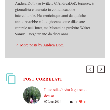
Andrea Dotti (su twitter: @AndreaDot), torinese, è
giornalista e laureato in comunicazione
interculturale. Ha venticinque anni da qualche
anno. Avrebbe voluto giocare come difensore
centrale nell’Inter, ma Moratti ha preferito Walter
Samuel. Vegetariano da dieci anni.
More posts by Andrea Dotti
POST CORRELATI
Il tuo stile di vita è già stato
deciso
07 Lug 2014
0
0
Beh, pare che sia di nuovo
nel mondo del lavoro. Mi