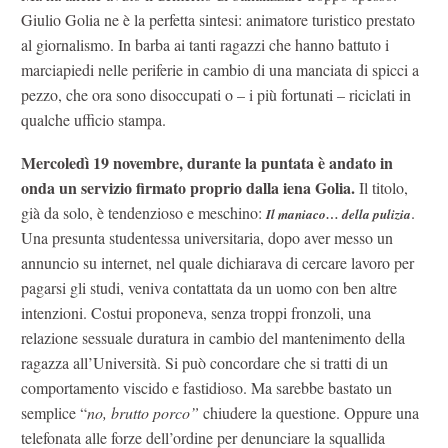
Giulio Golia ne è la perfetta sintesi: animatore turistico prestato
al giornalismo. In barba ai tanti ragazzi che hanno battuto i
marciapiedi nelle periferie in cambio di una manciata di spicci a
pezzo, che ora sono disoccupati o – i più fortunati – riciclati in
qualche ufficio stampa.
Mercoledì 19 novembre, durante la puntata è andato in
onda un servizio firmato proprio dalla iena Golia.
Il titolo,
già da solo, è tendenzioso e meschino:
.
Il maniaco… della pulizia
Una presunta studentessa universitaria, dopo aver messo un
annuncio su internet, nel quale dichiarava di cercare lavoro per
pagarsi gli studi, veniva contattata da un uomo con ben altre
intenzioni. Costui proponeva, senza troppi fronzoli, una
relazione sessuale duratura in cambio del mantenimento della
ragazza all’Università. Si può concordare che si tratti di un
comportamento viscido e fastidioso. Ma sarebbe bastato un
semplice “
no, brutto porco”
chiudere la questione. Oppure una
telefonata alle forze dell’ordine per denunciare la squallida