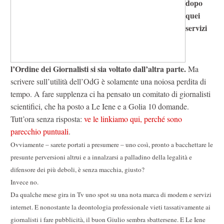
dopo
quei
servizi
l’Ordine dei Giornalisti si sia voltato dall’altra parte.
Ma
scrivere sull’utilità dell’OdG è solamente una noiosa perdita di
tempo. A fare supplenza ci ha pensato un comitato di giornalisti
scientifici, che ha posto a Le Iene e a Golia 10 domande.
Tutt’ora senza risposta:
ve le linkiamo qui, perché sono
parecchio puntuali
.
Ovviamente – sarete portati a presumere – uno così, pronto a bacchettare le
presunte perversioni altrui e a innalzarsi a palladino della legalità e
difensore dei più deboli, è senza macchia, giusto?
Invece no.
Da qualche mese gira in Tv uno spot su una nota marca di modem e servizi
internet. E nonostante la deontologia professionale vieti tassativamente ai
giornalisti i fare pubblicità, il buon Giulio sembra sbattersene. E Le Iene