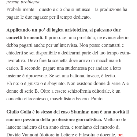
nessun problema
.
Probabilmente – questo è ciò che si intuisce – la produzione ha
pagato le due ragazze per il tempo dedicato.
Applicando un po’ di logica aristotelica, si palesano due
concetti tremendi.
Il primo: sei una prostituta, ne evince che io
debba pagarti anche per un’intervista. Non posso contattarti e
chiederti se sei disponibile a dedicarmi parte del tuo tempo extra-
lavorativo. Devo fare la scenetta dove arrivo in macchina e ti
carico. Il secondo: pagare una studentessa per andare a letto
insieme è riprovevole. Se sei una battona, invece, è lecito.
Eh no: o è giusto o è sbagliato. Non esistono donne di serie A e
donne di serie B. Oltre a essere schizofrenia editoriale, è un
concetto ottocentesco, maschilista e becero. Punto.
Giulio Golia è lo stesso del caso Stamina: non è una novità il
suo uso pessimo della professione giornalistica.
Mettiamo le
lancette indietro di un anno circa, e torniamo del metodo di
Davide Vannoni (dottore in Lettere e Filosofia e docente,
poi