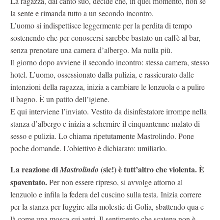
La ragazza, dal canto suo, decide che, in quel momento, non se
la sente e rimanda tutto a un secondo incontro.
L’uomo si indispettisce leggermente per la perdita di tempo
sostenendo che per conoscersi sarebbe bastato un caffè al bar,
senza prenotare una camera d’albergo. Ma nulla più.
Il giorno dopo avviene il secondo incontro: stessa camera, stesso
hotel. L’uomo, ossessionato dalla pulizia, e rassicurato dalle
intenzioni della ragazza, inizia a cambiare le lenzuola e a pulire
il bagno. È un patito dell’igiene.
E qui interviene l’inviato. Vestito da disinfestatore irrompe nella
stanza d’albergo e inizia a schernire il cinquantenne malato di
sesso e pulizia. Lo chiama ripetutamente Mastrolindo. Pone
poche domande. L’obiettivo è dichiarato: umiliarlo.
La reazione di
(sic!) è tutt’altro che violenta. È
Mastrolindo
spaventato.
Per non essere ripreso, si avvolge attorno al
lenzuolo e infila la federa del cuscino sulla testa. Inizia correre
per la stanza per fuggire alla molestie di Golia, sbattendo qua e
là come una mosca sui vetri. Il sentimento che scatena non è