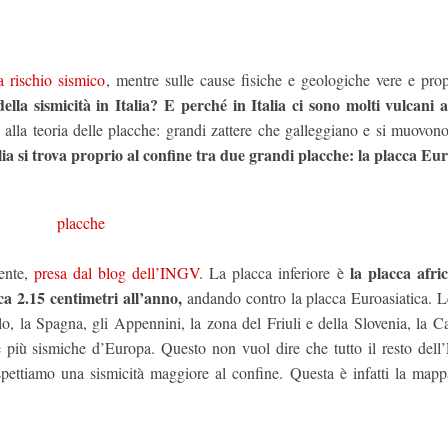
 a rischio sismico
, mentre sulle cause fisiche e geologiche vere e prop
ella sismicità in Italia? E perché in Italia ci sono molti vulcani 
alla teoria delle placche: grandi zattere che galleggiano e si muovon
alia si trova proprio al confine tra due grandi placche: la placca Eur
la placca afri
ente,
presa dal blog dell’INGV.
La placca inferiore è
ca 2.15 centimetri all’anno,
andando contro la placca Euroasiatica. L
, la Spagna, gli Appennini, la zona del Friuli e della Slovenia, la Ca
e più sismiche d’Europa. Questo non vuol dire che tutto il resto dell
 aspettiamo una sismicità maggiore al confine. Questa è infatti la map