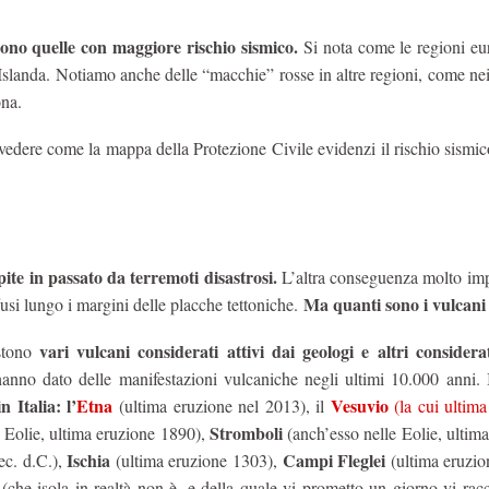
sono quelle con maggiore rischio sismico.
Si nota come le regioni eu
 l’Islanda. Notiamo anche delle “macchie” rosse in altre regioni, come ne
ona.
dere come la mappa della Protezione Civile evidenzi il rischio sismico
te in passato da terremoti disastrosi.
L’altra conseguenza molto imp
Ma quanti sono i vulcani 
iffusi lungo i margini delle placche tettoniche.
vari vulcani considerati attivi dai geologi e altri considerat
istono
hanno dato delle manifestazioni vulcaniche negli ultimi 10.000 anni. 
n Italia: l’
Etna
Vesuvio
(ultima eruzione nel 2013), il
(la cui ultima
Stromboli
e Eolie, ultima eruzione 1890),
(anch’esso nelle Eolie, ultim
Ischia
Campi Fleglei
ec. d.C.),
(ultima eruzione 1303),
(ultima eruzio
(che isola in realtà non è, e della quale vi prometto un giorno vi rac