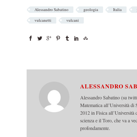
Alessandro Sabatino
geologia
Italia
vulcanetti
vulcani
ALESSANDRO SA
Alessandro Sabatino (su twi
Matematica all’Università di S
2012 in Fisica all’Università 
scienza e il Toro, che va a v
profondamente.