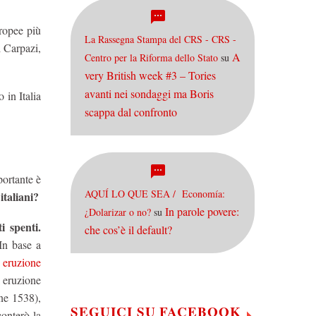
ropee più
La Rassegna Stampa del CRS - CRS -
i Carpazi,
A
Centro per la Riforma dello Stato
su
very British week #3 – Tories
avanti nei sondaggi ma Boris
 in Italia
scappa dal confronto
ortante è
AQUÍ LO QUE SEA / Economía:
italiani?
In parole povere:
¿Dolarizar o no?
su
i spenti.
che cos’è il default?
In base a
 eruzione
a eruzione
ne 1538),
SEGUICI SU FACEBOOK
conterò la