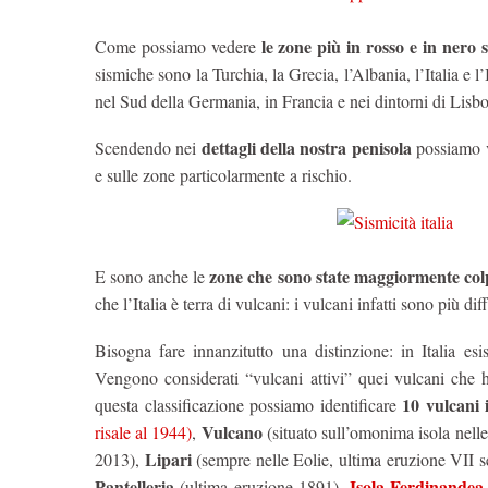
le zone più in rosso e in nero 
Come possiamo vedere
sismiche sono la Turchia, la Grecia, l’Albania, l’Italia e
nel Sud della Germania, in Francia e nei dintorni di Lisb
dettagli della nostra penisola
Scendendo nei
possiamo ve
e sulle zone particolarmente a rischio.
zone che sono state maggiormente colpi
E sono anche le
che l’Italia è terra di vulcani: i vulcani infatti sono più d
Bisogna fare innanzitutto una distinzione: in Italia es
Vengono considerati “vulcani attivi” quei vulcani che 
10 vulcani i
questa classificazione possiamo identificare
Vulcano
risale al 1944)
,
(situato sull’omonima isola nell
Lipari
2013),
(sempre nelle Eolie, ultima eruzione VII s
Pantelleria
Isola Ferdinandea
(ultima eruzione 1891),