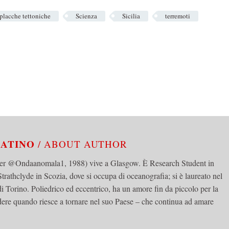
placche tettoniche
Scienza
Sicilia
terremoti
BATINO
/ ABOUT AUTHOR
tter @Ondaanomala1, 1988) vive a Glasgow. È Research Student in
trathclyde in Scozia, dove si occupa di oceanografia; si è laureato nel
di Torino. Poliedrico ed eccentrico, ha un amore fin da piccolo per la
edere quando riesce a tornare nel suo Paese – che continua ad amare