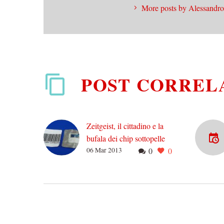
More posts by Alessandro
POST CORREL
Zeitgeist, il cittadino e la
bufala dei chip sottopelle
06 Mar 2013
0
0
Lo ammetto: questa –
finora – è la bufala che mi
ha fatto ridere di più nella
mia (per ora breve)…