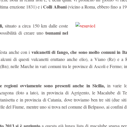
Colli Albani
ultima eruzione 1831) e i
(vicino a Roma, ebbero fino a 19
i,
situato a circa 150 km dalle coste
tsunami nel
possibilità di creare uno
vulcanetti di fango, che sono molto comuni in Ita
ifesta anche con i
alcuni di questi vulcanetti eruttano anche elio), a Viano (Re) e a R
Bn); nelle Marche in vari comuni tra le province di Ascoli e Fermo; i
e regioni ovviamente sono presenti anche in Sicilia,
in varie loc
agona (foto a lato), in provincia di Agrigento, le Macalube di Ter
tanisetta e in provincia di Catania, dove troviamo ben tre siti (due sit
elle del Fiume, mentre uno si trova nel comune di Belpasso, ai confini d
sto 2013 si è aggiunto
a questa già lunga lista di macalube sparsa per 