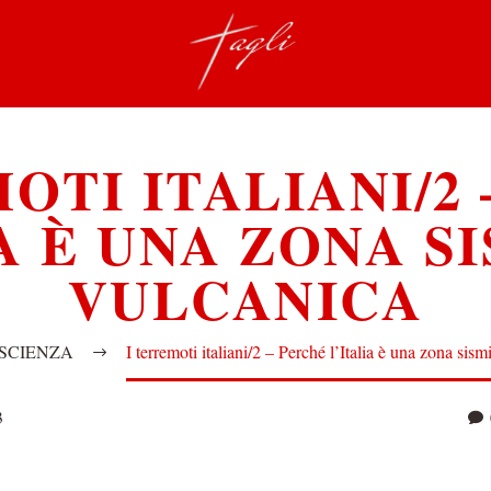
OTI ITALIANI/2
A È UNA ZONA S
VULCANICA
SCIENZA
I terremoti italiani/2 – Perché l’Italia è una zona sis
3