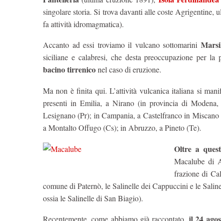
singolare storia. Si trova davanti alle coste Agrigentine, 
fa attività idromagmatica).
Marsil
Accanto ad essi troviamo il vulcano sottomarini
siciliane e calabresi, che desta preoccupazione per la 
bacino tirrenico
nel caso di eruzione.
Ma non è finita qui. L’attività vulcanica italiana si man
presenti in Emilia, a Nirano (in provincia di Modena, 
Lesignano (Pr); in Campania, a Castelfranco in Miscano (
a Montalto Offugo (Cs); in Abruzzo, a Pineto (Te).
Oltre a quest
Macalube di Ar
frazione di Cal
comune di Paternò, le Salinelle dei Cappuccini e le Salin
ossia le Salinelle di San Biagio).
il 24 ago
Recentemente, come abbiamo già raccontato,