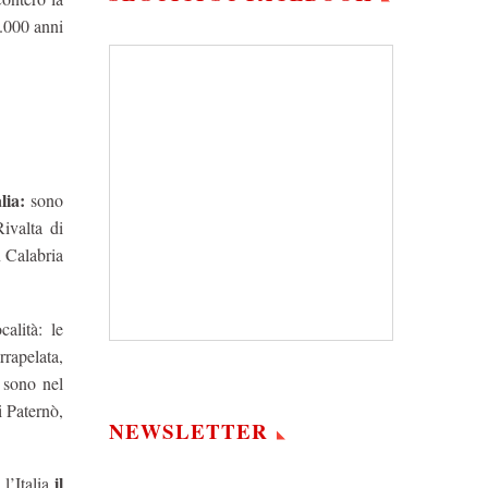
.000 anni
lia:
sono
ivalta di
n Calabria
alità: le
rapelata,
i sono nel
i Paternò,
NEWSLETTER
il
l’Italia