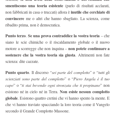
smentiscono una teoria esistente
(parlo di risultati acclarati,
inutile che cerchiate di
non fabbricati in casa o truccati) allora è
convincere
me o altri che hanno sbagliato. La scienza, come
ribadito prima, non è democratica.
Punto terzo
Se una prova contraddice la vostra teoria
.
– che
siano le scie chimiche o il riscaldamento globale o il nuovo
non potete continuare a
motore a scorregge che non inquina –
sostenere che la vostra teoria sia giusta
. Altrimenti non fate
scienza: dite cazzate.
Punto quarto
. Il discorso “
sei parte del complotto
” o “
tutti gli
scienziati sono parte del complotto
” o “
Piero Angela è il tuo
capo
” o “
ti stai bevendo ogni stronzata che ti propinano
” non
Non esiste nessun complotto
esistono né in cielo né in Terra.
globale
. Esistono quattro cretini che vi hanno spento la mente. E
che vi hanno traviato spacciando la loro teoria come il Vangelo
secondo il Grande Complotto Massone.