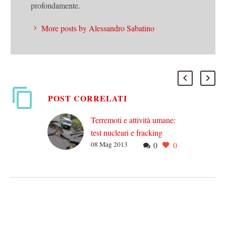
profondamente.
More posts by Alessandro Sabatino
POST CORRELATI
Terremoti e attività umane:
test nucleari e fracking
08 Mag 2013
0
0
possono causare sismi?
La seconda puntata
riguardante i terremoti
affronta le varie teorie circa
la possibilità di creare
terremoti da parte
dell’uomo. Ossia:…