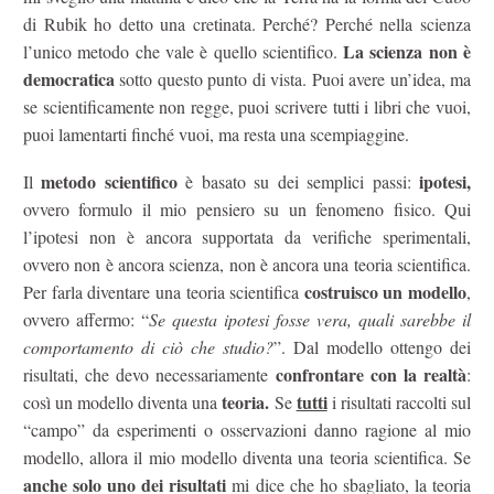
di Rubik ho detto una cretinata. Perché? Perché nella scienza
La scienza non è
l’unico metodo che vale è quello scientifico.
democratica
sotto questo punto di vista. Puoi avere un’idea, ma
se scientificamente non regge, puoi scrivere tutti i libri che vuoi,
puoi lamentarti finché vuoi, ma resta una scempiaggine.
metodo scientifico
ipotesi,
Il
è basato su dei semplici passi:
ovvero formulo il mio pensiero su un fenomeno fisico. Qui
l’ipotesi non è ancora supportata da verifiche sperimentali,
ovvero non è ancora scienza, non è ancora una teoria scientifica.
costruisco un modello
Per farla diventare una teoria scientifica
,
ovvero affermo: “
Se questa ipotesi fosse vera, quali sarebbe il
comportamento di ciò che studio?
”. Dal modello ottengo dei
confrontare con la realtà
risultati, che devo necessariamente
:
teoria.
tutti
così un modello diventa una
Se
i risultati raccolti sul
“campo” da esperimenti o osservazioni danno ragione al mio
modello, allora il mio modello diventa una teoria scientifica. Se
anche solo uno dei risultati
mi dice che ho sbagliato, la teoria