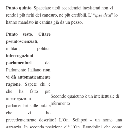
Punto quinto
. Spacciare titoli accademici inesistenti non vi
rende i più fichi del canestro, né più credibili. L’ “
ipse dixit
” lo
hanno mandato in cantina già da un pezzo.
Punto sesto
Citare
.
pseudoscienziati
,
militari, politici,
interrogazioni
parlamentari
del
non
Parlamento Italiano
vi dà automaticamente
ragione
. Sapete chi è
che ha fatto più
Secondo qualcuno è un intellettuale di
interrogazioni
riferimento
parlamentari sulle bufale
che vi ho
precedentemente descritto? L’On. Scilipoti – un nome una
garanzia. In seconda posizione c’è l’On. Brandolini, che come