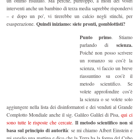
un ottimo risultato. Ma perché, purtroppo, a molti dei vostri
interventi anche un bambino di terza media saprebbe rispondervi
– e dopo un po’, vi tirerebbe un calcio negli stinchi, per
Quindi iniziamo: siete pronti, gomblottisti?
esasperazione.
Punto primo
. Stiamo
scienza.
parlando di
Poiché non posso scrivere
un romanzo su cos’è la
scienza, vi faccio un breve
riassuntino su cos’è il
metodo scientifico. Se
volete approfondire cos’è
la scienza o se volete solo
aggiungere nella lista dei disinformatori e dei venduti al Grande
Complotto Mondiale anche il sig. Galileo Galilei di Pisa,
qui ci
Il metodo scientifico non si
sono tutte le risposte che cercate
.
basa sul principio di autorità
: se mi chiamo Albert Einstein e
mi sveglio una mattina e dico che la Terra ha la forma del Cubo