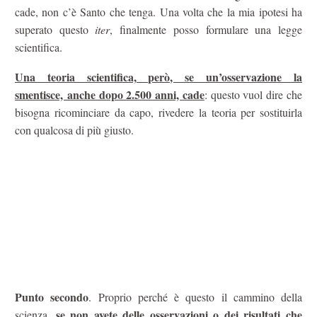
cade, non c’è Santo che tenga. Una volta che la mia ipotesi ha
superato questo
iter
, finalmente posso formulare una legge
scientifica.
Una teoria scientifica, però, se un’osservazione la
smentisce, anche dopo 2.500 anni, cade
: questo vuol dire che
bisogna ricominciare da capo, rivedere la teoria per sostituirla
con qualcosa di più giusto.
Punto secondo
. Proprio perché è questo il cammino della
se non avete delle osservazioni o dei risultati che
scienza,