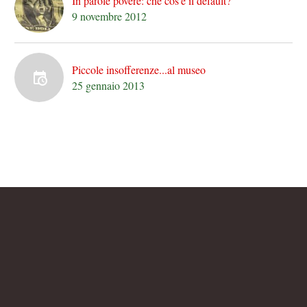
In parole povere: che cos'è il default?
9 novembre 2012
Piccole insofferenze...al museo
25 gennaio 2013