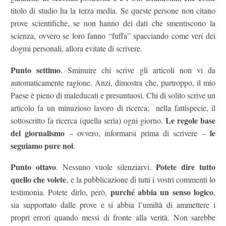
titolo di studio ha la terza media. Se queste persone non citano
prove scientifiche, se non hanno dei dati che smentiscono la
scienza, ovvero se loro fanno “fuffa” spacciando come veri dei
dogmi personali, allora evitate di scrivere.
Punto settimo
. Sminuire chi scrive gli articoli non vi da
automaticamente ragione. Anzi, dimostra che, purtroppo, il mio
Paese è pieno di maleducati e presuntuosi. Chi di solito scrive un
articolo fa un minuzioso lavoro di ricerca; nella fattispecie, il
Le regole base
sottoscritto fa ricerca (quella seria) ogni giorno.
del giornalismo
le
– ovvero, informarsi prima di scrivere –
seguiamo pure noi
.
Punto ottavo
Potete dire tutto
. Nessuno vuole silenziarvi.
quello che volete
, e la pubblicazione di tutti i vostri commenti lo
purché abbia un senso logico
testimonia. Potete dirlo, però,
,
sia supportato dalle prove e si abbia l’umiltà di ammettere i
propri errori quando messi di fronte alla verità. Non sarebbe